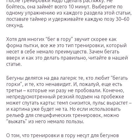
После тренировки надо сделать растяжку. Не
бойтесь, она займёт всего 10 минут. Выберите по
одному упражнению из каждого раздела этой статьи,
поставьте таймер и удерживайте каждую позу 30–60
секунд.
Хотя для многих “бег в гору” звучит скорее как
форма пытки, все же это тип тренировки, который
несет в себе немало преимуществ. Зачем бегать
вверх и как это делать правильно, читайте в нашей
статье.
Бегуны делятся на два лагеря: те, кто любит “бегать
горки”, и те, кто ненавидит. И, пожалуй, еще есть
третьи – которые ни разу не пробовали. Конечно,
непредусмотренный резкий подъем на пробежке
может спутать карты: темп снизится, пульс вырастет –
и картина уже будет не та. Но если использовать
рельеф для специфических тренировок, можно
“выжать” из него немало пользы.
О том, что тренировки в гору несут для бегунов