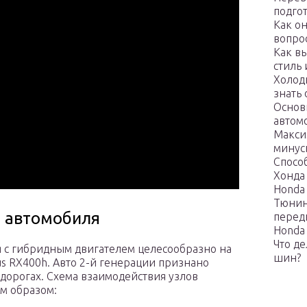
подго
Как о
вопро
Как в
стиль
Холодн
знать
Основ
автом
Макси
минус
Спосо
Хонда
Honda 
Тюнин
о автомобиля
перед
Honda 
Что д
 с гибридным двигателем целесообразно на
шин?
s RX400h. Авто 2-й генерации признано
дорогах. Схема взаимодействия узлов
им образом: