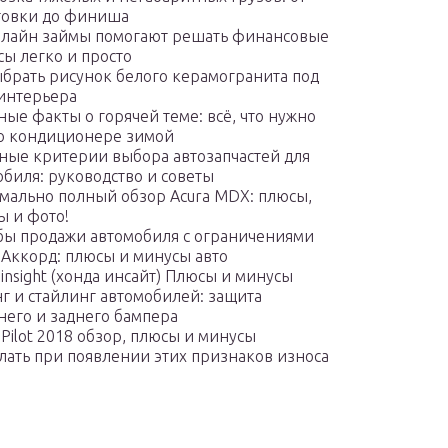
товки до финиша
нлайн займы помогают решать финансовые
сы легко и просто
ыбрать рисунок белого керамогранита под
 интерьера
ые факты о горячей теме: всё, что нужно
 о кондиционере зимой
ные критерии выбора автозапчастей для
обиля: руководство и советы
мально полный обзор Acura MDX: плюсы,
ы и фото!
бы продажи автомобиля с ограничениями
 Аккорд: плюсы и минусы авто
insight (хонда инсайт) Плюсы и минусы
г и стайлинг автомобилей: защита
него и заднего бампера
Pilot 2018 обзор, плюсы и минусы
елать при появлении этих признаков износа