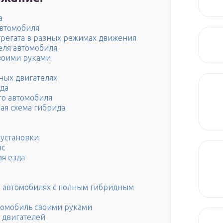
а
автомобиля
грегата в разных режимах движения
еля автомобиля
своими руками
ных двигателях
ида
го автомобиля
ая схема гибрида
установки
вс
ая езда
в автомобилях с полным гибридным
омобиль своими руками
 двигателей