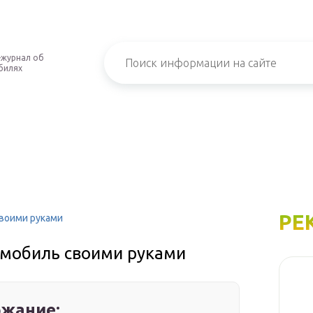
-журнал об
билях
РЕ
своими руками
омобиль своими руками
жание: