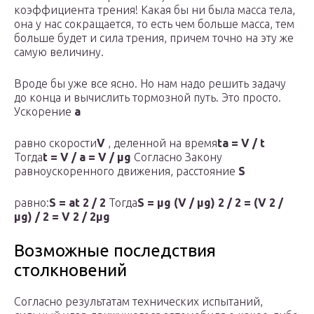
коэффициента трения! Какая бы ни была масса тела,
она у нас сокращается, то есть чем больше масса, тем
больше будет и сила трения, причем точно на эту же
самую величину.
Вроде бы уже все ясно. Но нам надо решить задачу
до конца и вычислить тормозной путь. Это просто.
Ускорение
а
равно скорости
V
, деленной на время
t
a = V / t
Тогда
t = V / a = V / μg
Согласно Закону
равноускоренного движения, расстояние
S
равно:
S = at 2 / 2
Тогда
S = μg (V / μg) 2 / 2 = (V 2 /
μg) / 2 = V 2 / 2μg
Возможные последствия
столкновений
Согласно результатам технических испытаний,