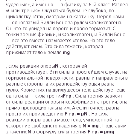
чудесные», а именно — в физику за 6-й класс. Раздел
«Силы трения». Окунаться будем не глубоко, по
щиколотку. Итак, смотрим на картинку. Перед нами
— одноглазый Билли Бонс за рулем Фольксвагена.
Он что-то увидел на дороге и вовсю тормозит. С
точки зрения физики, и Фольксваген, и Билли Бонс
— все это вместе называется «тело». На это тело
действуют силы. Это сила тяжести, которая
прижимает тело к земле
mg
, сила реакции опоры
N
, которая ей
противодействует. Эти силы в простейшем случае, на
горизонтальной поверхности, равны и направлены в
разные стороны, а их равнодействующая равна
нулю. Кроме них на движущееся тело действует еще
одна сила — сила трения
Fтр
. Сила трения зависит
от силы реакции опоры и коэффициента трения, она
прямо пропорциональна им. А если точнее, равна
просто их произведению:
F тр. = μN
. Но сила
реакции опоры равна массе тела, умноженной на
ускорение свободного падения g:
N = mg
. Подставим
значение
N
в формулу силы трения:
F тр. = μmg