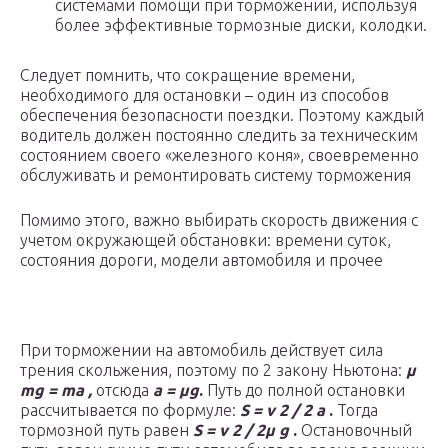
системами помощи при торможении, используя
более эффективные тормозные диски, колодки.
Следует помнить, что сокращение времени,
необходимого для остановки – один из способов
обеспечения безопасности поездки. Поэтому каждый
водитель должен постоянно следить за техническим
состоянием своего «железного коня», своевременно
обслуживать и ремонтировать систему торможения
Помимо этого, важно выбирать скорость движения с
учетом окружающей обстановки: времени суток,
состояния дороги, модели автомобиля и прочее
При торможении на автомобиль действует сила
трения скольжения, поэтому по 2 закону Ньютона:
µ
mg
=
ma
,
отсюда
а = µg
.
Путь до полной остановки
рассчитывается по формуле:
S
=
v
2
/ 2
a
.
Тогда
тормозной путь равен
S
=
v
2
/ 2µ
g
.
Остановочный