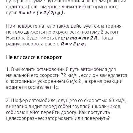
путь равен сумме пути автомобиля во время реакции
водителя (равномерное движение) и тормозного
пути:
S
=
vt
+
(
v
2
/ 2µ
g
)
.
При повороте на тело также действует сила трения,
но тело движется по окружности, поэтому 2 закон
Ньютона будет иметь вид
: µ
mg
=
mv
2
R
.
Тогда
радиус поворота равен:
R
=
v
2
µ
g
.
Не вписался в поворот
1. Вычислить остановочный путь автомобиля для
начальной его скорости 72 км/ч , если он замедляется
с постоянным ускорением 6 м/с 2 , а время реакции
водителя составляет 1с.
2. Шофер автомобиля, едущего со скоростью 60 км/ч,
внезапно видит перед собой группой школьников,
собирающейся перейти дорогу. Как поступить
целесообразнее: затормозить или повернуть?