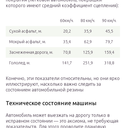
которого имеют средний коэффициент сцепления):
60км/ч.
80 км/ч.
90 км/ч.
Сухой асфальт, м.
20,2
35,9
45,5
Мокрый асфальт, м.
35,4
62,9
79,7
Заснеженная дорога, м.
70,8
125,9
159,4
Гололед, м.
141,7
251,9
318,8
Конечно, эти показатели относительны, но они ярко
иллюстрируют, насколько важно следить за
состоянием автомобильной резины
Техническое состояние машины
Автомобиль может выезжать на дорогу только в
исправном состоянии — это аксиома, не требующая
доказательств. Для этого проводите плановую