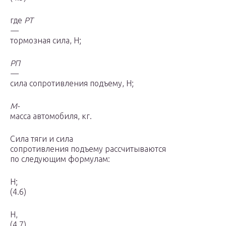
где
Р
Т
—
тормозная сила, Н;
Р
П
—
сила сопротивления подъему, Н;
М-
масса автомобиля, кг.
Сила тяги и сила
сопротивления подъему рассчитываются
по следующим формулам:
Н;
(4.6)
Н,
(4.7)