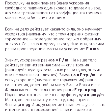
Поскольку на всей планете Земля ускорения
свободного падения одинаковое, то делаем вывод,
что сила трения зависит от коэффициента трения и
массы тела, и больше ни от чего.
Если на дело действует какая-то сила, оно начинает
ускоряться (напомним, что с точки зрения физики
торможение — тоже ускорение, только с обратным
знаком). Согласно второму закону Ньютона, это сила
равна произведению массы на ускорение:
F = ma
Значит, ускорение равно
a = F / m
. На наше тело
действует единственная сила — сила трения
(равнодействующая остальных равна нулю, значит,
они не оказывают влияния). Значит,
a = F тр. /m
, то
есть ускорение (замедление торможения) равно
силе трения, деленной на массу Билли Бонса и его
Фольксвагена. Но сила трения равна
F тр. = μmg
.
Подставим это значение в нашу формулу:
а = μmg/m
.
Масса, деленная на эту же массу, сокращается.
Значит,
а = μg
Итак, ускорение (в нашем случае — это
интенсивность торможения) зависит только от