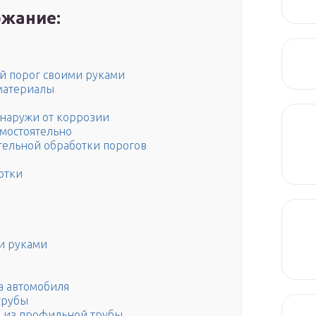
жание:
й порог своими руками
материалы
снаружи от коррозии
амостоятельно
ятельной обработки порогов
отки
и руками
а автомобиля
трубы
09 из профильной трубы