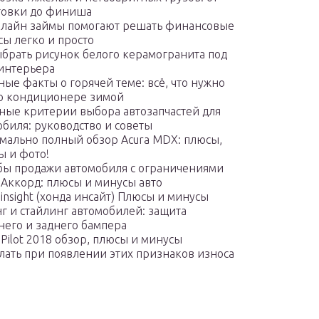
товки до финиша
нлайн займы помогают решать финансовые
сы легко и просто
ыбрать рисунок белого керамогранита под
 интерьера
ые факты о горячей теме: всё, что нужно
 о кондиционере зимой
ные критерии выбора автозапчастей для
обиля: руководство и советы
мально полный обзор Acura MDX: плюсы,
ы и фото!
бы продажи автомобиля с ограничениями
 Аккорд: плюсы и минусы авто
insight (хонда инсайт) Плюсы и минусы
г и стайлинг автомобилей: защита
него и заднего бампера
Pilot 2018 обзор, плюсы и минусы
елать при появлении этих признаков износа