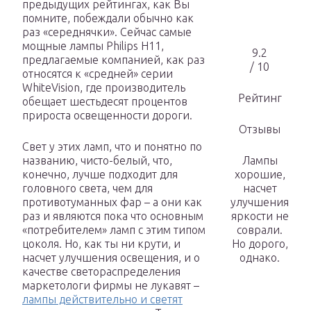
предыдущих рейтингах, как Вы
помните, побеждали обычно как
раз «середнячки». Сейчас самые
мощные лампы Philips H11,
9.2
предлагаемые компанией, как раз
/ 10
относятся к «средней» серии
WhiteVision, где производитель
Рейтинг
обещает шестьдесят процентов
прироста освещенности дороги.
Отзывы
Свет у этих ламп, что и понятно по
названию, чисто-белый, что,
Лампы
конечно, лучше подходит для
хорошие,
головного света, чем для
насчет
противотуманных фар – а они как
улучшения
раз и являются пока что основным
яркости не
«потребителем» ламп с этим типом
соврали.
цоколя. Но, как ты ни крути, и
Но дорого,
насчет улучшения освещения, и о
однако.
качестве светораспределения
маркетологи фирмы не лукавят –
лампы действительно и светят