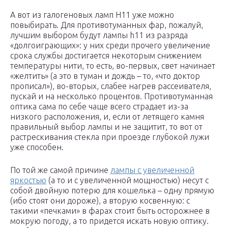
А вот из галогеновых ламп H11 уже можно
повыбирать. Для противотуманных фар, пожалуй,
лучшим выбором будут лампы h11 из разряда
«долгоиграющих»: у них среди прочего увеличение
срока службы достигается некоторым снижением
температуры нити, то есть, во-первых, свет начинает
«желтить» (а это в туман и дождь – то, «что доктор
прописал»), во-вторых, слабее нагрев рассеивателя,
пускай и на несколько процентов. Противотуманная
оптика сама по себе чаще всего страдает из-за
низкого расположения, и, если от летящего камня
правильный выбор лампы и не защитит, то вот от
растрескивания стекла при проезде глубокой лужи
уже способен.
По той же самой причине
лампы с увеличенной
яркостью
(а то и с увеличенной мощностью) несут с
собой двойную потерю для кошелька – одну прямую
(ибо стоят они дороже), а вторую косвенную: с
такими «печками» в фарах стоит быть осторожнее в
мокрую погоду, а то придется искать новую оптику.