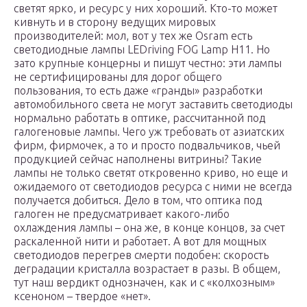
светят ярко, и ресурс у них хороший. Кто-то может
кивнуть и в сторону ведущих мировых
производителей: мол, вот у тех же Osram есть
светодиодные лампы LEDriving FOG Lamp H11. Но
зато крупные концерны и пишут честно: эти лампы
не сертифицированы для дорог общего
пользования, то есть даже «гранды» разработки
автомобильного света не могут заставить светодиоды
нормально работать в оптике, рассчитанной под
галогеновые лампы. Чего уж требовать от азиатских
фирм, фирмочек, а то и просто подвальчиков, чьей
продукцией сейчас наполнены витрины? Такие
лампы не только светят откровенно криво, но еще и
ожидаемого от светодиодов ресурса с ними не всегда
получается добиться. Дело в том, что оптика под
галоген не предусматривает какого-либо
охлаждения лампы – она же, в конце концов, за счет
раскаленной нити и работает. А вот для мощных
светодиодов перегрев смерти подобен: скорость
деградации кристалла возрастает в разы. В общем,
тут наш вердикт однозначен, как и с «колхозным»
ксеноном – твердое «нет».