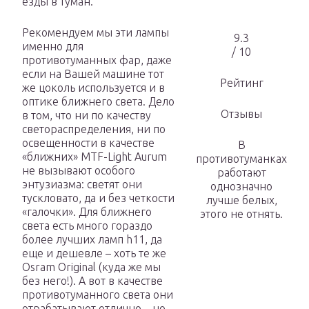
езды в туман.
Рекомендуем мы эти лампы
9.3
именно для
/ 10
противотуманных фар, даже
если на Вашей машине тот
Рейтинг
же цоколь используется и в
оптике ближнего света. Дело
Отзывы
в том, что ни по качеству
светораспределения, ни по
освещенности в качестве
В
«ближних» MTF-Light Aurum
противотуманках
не вызывают особого
работают
энтузиазма: светят они
однозначно
тускловато, да и без четкости
лучше белых,
«галочки». Для ближнего
этого не отнять.
света есть много гораздо
более лучших ламп h11, да
еще и дешевле – хоть те же
Osram Original (куда же мы
без него!). А вот в качестве
противотуманного света они
отрабатывают отлично – но,