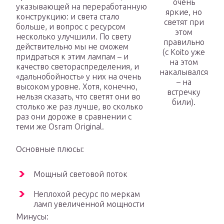
очень
указывающей на переработанную
яркие, но
конструкцию: и света стало
светят при
больше, и вопрос с ресурсом
этом
несколько улучшили. По свету
правильно
действительно мы не сможем
(с Koito уже
придраться к этим лампам – и
на этом
качество светораспределения, и
накалывался
«дальнобойность» у них на очень
– на
высоком уровне. Хотя, конечно,
встречку
нельзя сказать, что светят они во
били).
столько же раз лучше, во сколько
раз они дороже в сравнении с
теми же Osram Original.
Основные плюсы:
Мощный световой поток
Неплохой ресурс по меркам
ламп увеличенной мощности
Минусы: