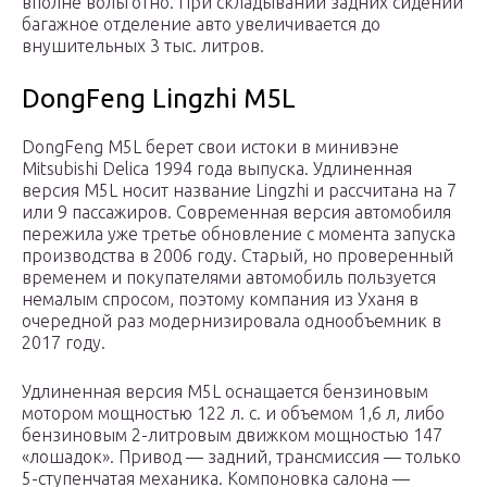
вполне вольготно. При складывании задних сидений
багажное отделение авто увеличивается до
внушительных 3 тыс. литров.
DongFeng Lingzhi M5L
DongFeng M5L берет свои истоки в минивэне
Mitsubishi Delica 1994 года выпуска. Удлиненная
версия M5L носит название Lingzhi и рассчитана на 7
или 9 пассажиров. Современная версия автомобиля
пережила уже третье обновление с момента запуска
производства в 2006 году. Старый, но проверенный
временем и покупателями автомобиль пользуется
немалым спросом, поэтому компания из Уханя в
очередной раз модернизировала однообъемник в
2017 году.
Удлиненная версия M5L оснащается бензиновым
мотором мощностью 122 л. с. и объемом 1,6 л, либо
бензиновым 2-литровым движком мощностью 147
«лошадок». Привод — задний, трансмиссия — только
5-ступенчатая механика. Компоновка салона —