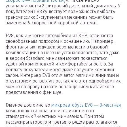
скорость — порядка 150 км
/ч. Также на EV8
устанавливается 2-литровый дизельный двигатель. У
покупателей EV8 существует возможность выбрать
трансмиссию: 5-ступенчатая механика может быть
заменена 6-скоростной коробкой-автомат.
EV8, как и многие автомобили из КНР, отличается
своеобразным подходом к оснащению. Например,
фронтальных подушек безопасности в базовой
комплектации на него не устанавливается, зато даже
в версии Standard минивэн может похвастаться
удобной компоновкой и комфортабельностью. За
доплату покупатели могут даже получить кожаный
салон. Интерьер EV8 отличается мягкими линиями и
отсутствием острых углов, так что этот однообъемник
можно по праву назвать воплощением китайского
представления о фэн шуе.
Главное достоинство
микроавтобуса EV8 — 8-местная
компоновка салона, что и отличает его от
стандартных 7-местных минивэнов. При этом
пассажиры второго и третьего рядов располагаются