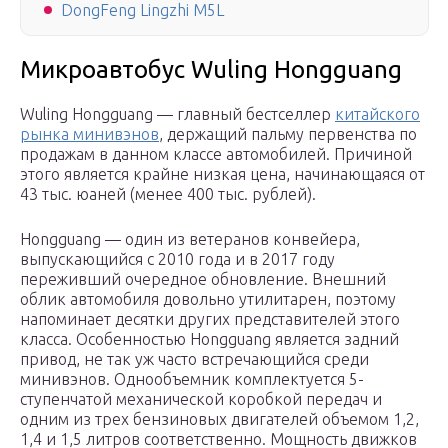
DongFeng Lingzhi M5L
Микроавтобус Wuling Hongguang
Wuling Hongguang — главный бестселлер
китайского
рынка минивэнов
, держащий пальму первенства по
продажам в данном классе автомобилей. Причиной
этого является крайне низкая цена, начинающаяся от
43 тыс. юаней (менее 400 тыс. рублей).
Hongguang — один из ветеранов конвейера,
выпускающийся с 2010 года и в 2017 году
переживший очередное обновление. Внешний
облик автомобиля довольно утилитарен, поэтому
напоминает десятки других представителей этого
класса. Особенностью Hongguang является задний
привод, не так уж часто встречающийся среди
минивэнов. Однообъемник комплектуется 5-
ступенчатой механической коробкой передач и
одним из трех бензиновых двигателей объемом 1,2,
1,4 и 1,5 литров соответственно. Мощность движков