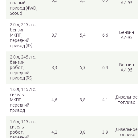
8,5
5,9
6,9
полный
АИ-95
привод (4WD,
Scout)
2.0 л, 245 л.с.,
бензин,
Бензин
МКПП,
8,7
5,4
6,6
АИ-95
передний
привод (RS)
2.0 л, 245 л.с.,
бензин,
Бензин
робот,
8,3
5,3
6,4
АИ-95
передний
привод (RS)
1.6 л, 115 л.с.,
дизель,
Дизельное
МКПП,
4,6
3,8
4,1
топливо
передний
привод
1.6 л, 115 л.с.,
дизель,
Дизельное
робот,
4,2
3,8
3,9
топливо
передний