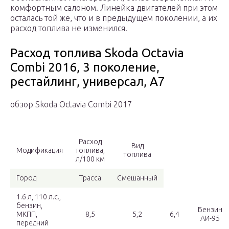
комфортным салоном. Линейка двигателей при этом
осталась той же, что и в предыдущем поколении, а их
расход топлива не изменился.
Расход топлива Skoda Octavia
Combi 2016, 3 поколение,
рестайлинг, универсал, A7
обзор Skoda Octavia Combi 2017
Расход
Вид
Модификация
топлива,
топлива
л/100 км
Город
Трасса
Смешанный
1.6 л, 110 л.с.,
бензин,
Бензин
МКПП,
8,5
5,2
6,4
АИ-95
передний