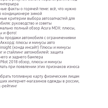
 интерьера
ые факты о горячей теме: всё, что нужно
 о кондиционере зимой
ные критерии выбора автозапчастей для
обиля: руководство и советы
мально полный обзор Acura MDX: плюсы,
ы и фото!
бы продажи автомобиля с ограничениями
 Аккорд: плюсы и минусы авто
insight (хонда инсайт) Плюсы и минусы
г и стайлинг автомобилей: защита
него и заднего бампера
Pilot 2018 обзор, плюсы и минусы
елать при появлении этих признаков износа
ыбрать топливную карту физическим лицам
чших интернет-магазинов одежды в россии,
к-рейтинг