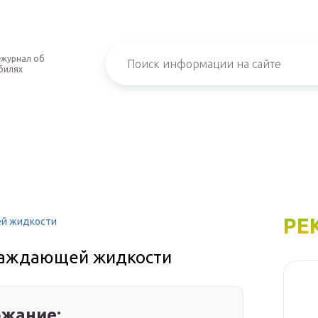
-журнал об
билях
РЕ
ей жидкости
лаждающей жидкости
жание: