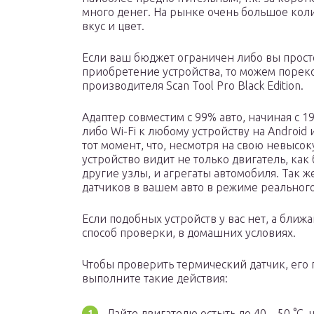
много денег. На рынке очень большое кол
вкус и цвет.
Если ваш бюджет ограничен либо вы просто
приобретение устройства, то можем порек
производителя Scan Tool Pro Black Edition.
Адаптер совместим с 99% авто, начиная с 1
либо Wi-Fi к любому устройству на Android
тот момент, что, несмотря на свою невысоку
устройство видит не только двигатель, ка
другие узлы, и агрегаты автомобиля. Так 
датчиков в вашем авто в режиме реальног
Если подобных устройств у вас нет, а ближ
способ проверки, в домашних условиях.
Чтобы проверить термический датчик, его п
выполните такие действия:
Дайте двигателю остыть до 40—50 °С, 