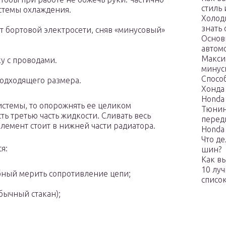
стиль
стемы охлаждения.
Холодн
знать
 бортовой электросети, сняв «минусовый»
Основ
автом
Макси
у с проводами.
минус
Спосо
подходящего размера.
Хонда
Honda 
истемы, то опорожнять ее целиком
Тюнин
ть третью часть жидкости. Сливать весь
перед
элемент стоит в нижней части радиатора.
Honda 
Что д
я:
шин?
Как в
10 лу
бный мерить сопротивление цепи;
списо
бычный стакан);