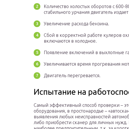
Количество холостых оборотов с 600-80
стабильного урчания двигатель издае
Увеличение расхода бензина.
Сбой в корректной работе кулеров охл
включаются в холодное.
Появление включений в выхлопные га
Увеличивается время прогревания мот
Двигатель перегревается.
Испытание на работоспо
Самый эффективный способ проверки – это
оборудования, в простонародье – «автоска
выявления любых неисправностей автомобил
либо приобрести сканер для личных нужд.
наиболее предпочтительным, т.к. за коро