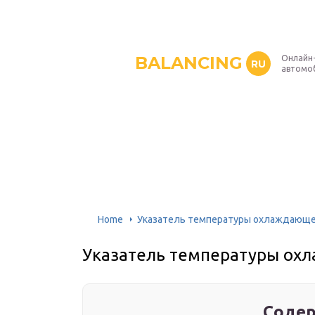
BALANCING
Онлайн
RU
автомо
Home
Указатель температуры охлаждающ
Указатель температуры ох
Содер