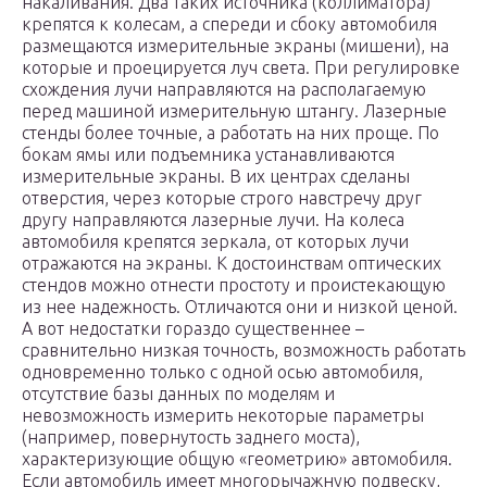
накаливания. Два таких источника (коллиматора)
крепятся к колесам, а спереди и сбоку автомобиля
размещаются измерительные экраны (мишени), на
которые и проецируется луч света. При регулировке
схождения лучи направляются на располагаемую
перед машиной измерительную штангу. Лазерные
стенды более точные, а работать на них проще. По
бокам ямы или подъемника устанавливаются
измерительные экраны. В их центрах сделаны
отверстия, через которые строго навстречу друг
другу направляются лазерные лучи. На колеса
автомобиля крепятся зеркала, от которых лучи
отражаются на экраны. К достоинствам оптических
стендов можно отнести простоту и проистекающую
из нее надежность. Отличаются они и низкой ценой.
А вот недостатки гораздо существеннее –
сравнительно низкая точность, возможность работать
одновременно только с одной осью автомобиля,
отсутствие базы данных по моделям и
невозможность измерить некоторые параметры
(например, повернутость заднего моста),
характеризующие общую «геометрию» автомобиля.
Если автомобиль имеет многорычажную подвеску,