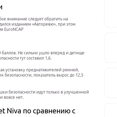
и
ое внимание следует обратить на
дился изданием «Авторевю», при этом
ия EuroNCAP
0 баллов. Не сильно ушло вперед и детище
пасности тут составил 1,6.
чая установку преднатяжителей ремней,
 безопасности, показатель вырос до 12,5
душки безопасности идут только в улучшенной
 вовсе нет.
t Niva по сравнению с