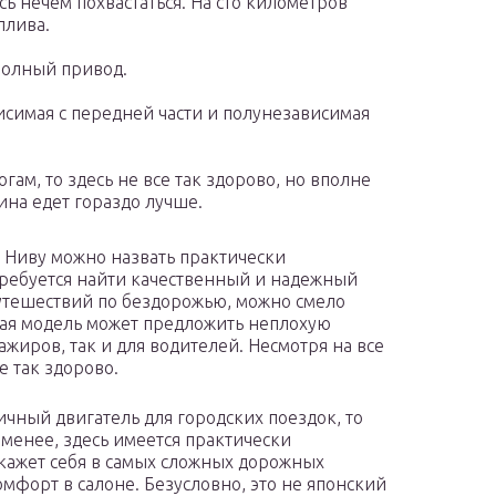
есь нечем похвастаться. На сто километров
плива.
полный привод.
висимая с передней части и полунезависимая
гам, то здесь не все так здорово, но вполне
на едет гораздо лучше.
 Ниву можно назвать практически
требуется найти качественный и надежный
 путешествий по бездорожью, можно смело
ая модель может предложить неплохую
жиров, так и для водителей. Несмотря на все
е так здорово.
ичный двигатель для городских поездок, то
 менее, здесь имеется практически
окажет себя в самых сложных дорожных
мфорт в салоне. Безусловно, это не японский