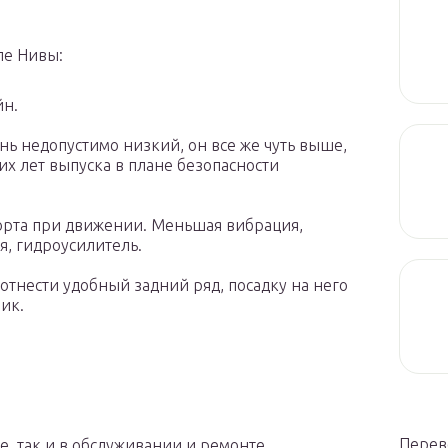
ле Нивы:
йн.
ень недопустимо низкий, он все же чуть выше,
х лет выпуска в плане безопасности
рта при движении. Меньшая вибрация,
я, гидроусилитель.
отнести удобный задний ряд, посадку на него
ик.
Перев
, так и в обслуживании и ремонте.