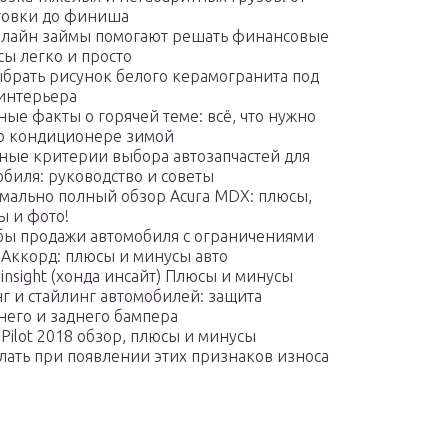
товки до финиша
нлайн займы помогают решать финансовые
сы легко и просто
ыбрать рисунок белого керамогранита под
 интерьера
ые факты о горячей теме: всё, что нужно
 о кондиционере зимой
ные критерии выбора автозапчастей для
обиля: руководство и советы
мально полный обзор Acura MDX: плюсы,
ы и фото!
бы продажи автомобиля с ограничениями
 Аккорд: плюсы и минусы авто
insight (хонда инсайт) Плюсы и минусы
г и стайлинг автомобилей: защита
него и заднего бампера
Pilot 2018 обзор, плюсы и минусы
елать при появлении этих признаков износа