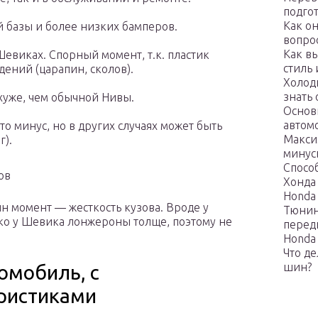
подго
Как о
й базы и более низких бамперов.
вопро
Как в
евиках. Спорный момент, т.к. пластик
стиль
ений (царапин, сколов).
Холодн
знать
хуже, чем обычной Нивы.
Основ
автом
то минус, но в других случаях может быть
Макси
г).
минус
Спосо
ов
Хонда
Honda 
н момент — жесткость кузова. Вроде у
Тюнин
ко у Шевика лонжероны толще, поэтому не
перед
Honda 
Что д
шин?
омобиль, с
ристиками