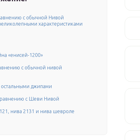
сравнению с обычной Нивой
 великолепными характеристиками
йна «енисей-1200»
сравнению с обычной нивой
 остальными джипами
сравнению с Шеви Нивой
121, нива 2131 и нива шевроле