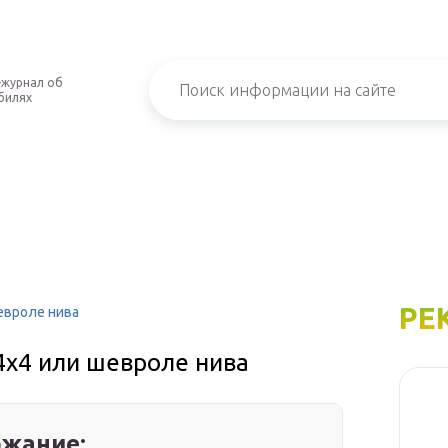
-журнал об
билях
РЕ
евроле нива
4х4 или шевроле нива
жание: