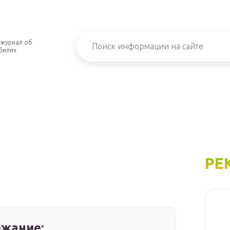
-журнал об
билях
РЕ
жание: