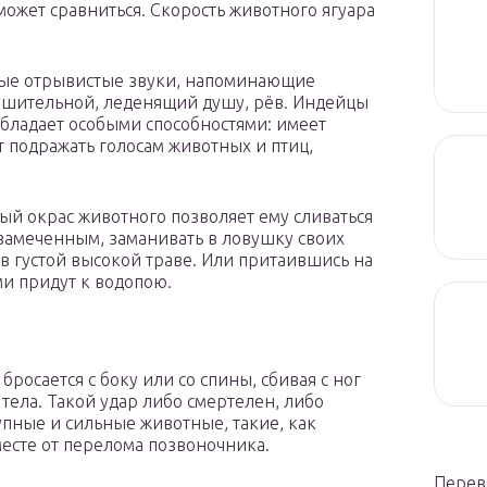
может сравниться. Скорость животного ягуара
нные отрывистые звуки, напоминающие
лушительной, леденящий душу, рёв. Индейцы
обладает особыми способностями: имеет
 подражать голосам животных и птиц,
тый окрас животного позволяет ему сливаться
замеченным, заманивать в ловушку своих
 в густой высокой траве. Или притаившись на
ми придут к водопою.
бросается с боку или со спины, сбивая с ног
тела. Такой удар либо смертелен, либо
упные и сильные животные, такие, как
есте от перелома позвоночника.
Перев