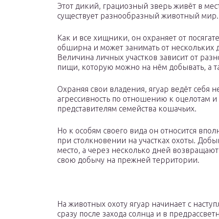
Этот дикий, грациозный зверь живёт в мес
существует разнообразный животный мир.
Как и все хищники, он охраняет от посягат
обширна и может занимать от нескольких д
Величина личных участков зависит от раз
пищи, которую можно на нём добывать, а т
Охраняя свои владения, ягуар ведёт себя
агрессивность по отношению к оцелотам и
представителям семейства кошачьих.
Но к особям своего вида он относится впо
при столкновении на участках охоты. Добыв
место, а через несколько дней возвращаютс
свою добычу на прежней территории.
На животных охоту ягуар начинает с насту
сразу после захода солнца и в предрассветн