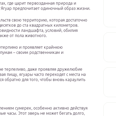
тах, где царит первозданная природа и
 Ягуар предпочитает одиночный образ жизни.
ельств свою территорию, которая достаточно
есятков до ста квадратных километров.
новидности ландшафта, условий, обилия
акже от пола животного.
 нетерпимо и проявляет крайнюю
 пумам – своим родственникам и
лне терпеливо, даже проявляя дружелюбие
ая пищу, ягуары часто переходят с места на
я обратно для того, чтобы вновь караулить
плением сумерек, особенно активно действуя
ые часы. Этот зверь не может бегать долго,