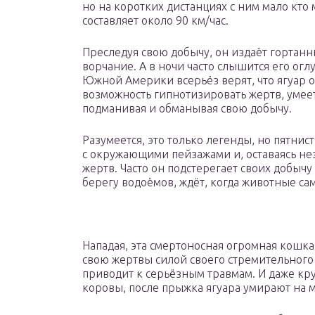
но на коротких дистанциях с ним мало кто 
составляет около 90 км/час.
Преследуя свою добычу, он издаёт горта
ворчание. А в ночи часто слышится его ог
Южной Америки всерьёз верят, что ягуар 
возможность гипнотизировать жертв, умеет
подманивая и обманывая свою добычу.
Разумеется, это только легенды, но пятнис
с окружающими пейзажами и, оставаясь не
жертв. Часто он подстерегает своих добычу
берегу водоёмов, ждёт, когда животные са
Нападая, эта смертоносная огромная кошка 
свою жертвы силой своего стремительного 
приводит к серьёзным травмам. И даже кр
коровы, после прыжка ягуара умирают на м