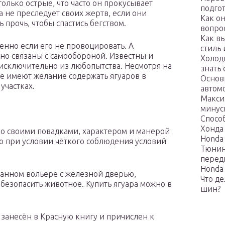
олько острые, что часто он прокусывает
подго
а не преследует своих жертв, если они
Как о
 прочь, чтобы спастись бегством.
вопро
Как в
енно если его не провоцировать. А
стиль
о связаны с самообороной. Известны и
Холодн
 исключительно из любопытства. Несмотря на
знать
е имеют желание содержать ягуаров в
Основ
участках.
автом
Макси
минус
Спосо
Хонда
о своими повадками, характером и манерой
Honda 
о при условии чёткого соблюдения условий
Тюнин
перед
Honda 
ванном вольере с железной дверью,
Что д
безопасить животное. Купить ягуара можно в
шин?
т занесён в Красную книгу и причислен к