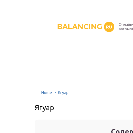
BALANCING
Онлайн
RU
автомо
Home
Ягуар
Ягуар
Содер