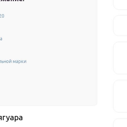
20
а
льной марки
ягуара