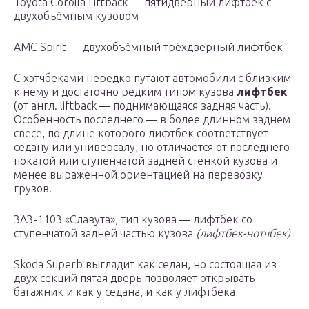
Toyota Corolla Liftback — пятидверный лифтбек с
двухобъёмным кузовом
AMC Spirit — двухобъёмный трёхдверный лифтбек
С хэтчбеками нередко путают автомобили с близким
к нему и достаточно редким типом кузова
лифтбек
(от англ. liftback — поднимающаяся задняя часть).
Особенность последнего — в более длинном заднем
свесе, по длине которого лифтбек соответствует
седану или универсалу, но отличается от последнего
покатой или ступенчатой задней стенкой кузова и
менее выраженной ориентацией на перевозку
грузов.
ЗАЗ-1103 «Славута», тип кузова — лифтбек со
ступенчатой задней частью кузова
(лифтбек-нотчбек)
Skoda Superb выглядит как седан, но состоящая из
двух секций пятая дверь позволяет открывать
багажник и как у седана, и как у лифтбека