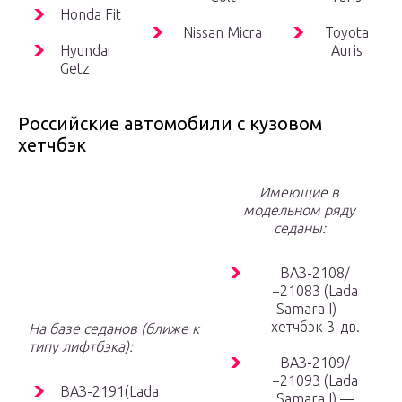
Honda Fit
Nissan Micra
Toyota
Hyundai
Auris
Getz
Российские автомобили с кузовом
хетчбэк
Имеющие в
модельном ряду
седаны:
ВАЗ-2108/
−21083 (Lada
Samara I) —
хетчбэк 3-дв.
На базе седанов (ближе к
типу лифтбэка):
ВАЗ-2109/
−21093 (Lada
ВАЗ-2191(Lada
Samara I) —