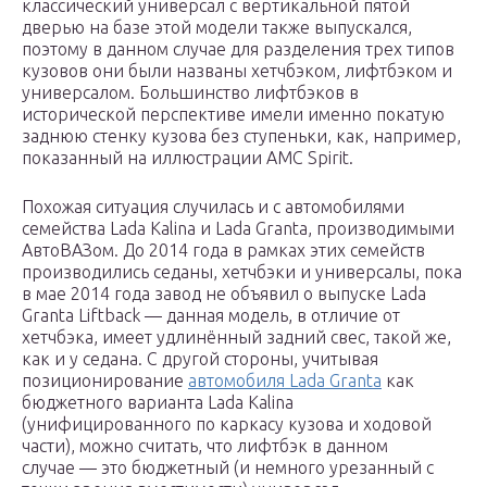
классический универсал с вертикальной пятой
дверью на базе этой модели также выпускался,
поэтому в данном случае для разделения трех типов
кузовов они были названы хетчбэком, лифтбэком и
универсалом. Большинство лифтбэков в
исторической перспективе имели именно покатую
заднюю стенку кузова без ступеньки, как, например,
показанный на иллюстрации AMC Spirit.
Похожая ситуация случилась и с автомобилями
семейства Lada Kalina и Lada Granta, производимыми
АвтоВАЗом. До 2014 года в рамках этих семейств
производились седаны, хетчбэки и универсалы, пока
в мае 2014 года завод не объявил о выпуске Lada
Granta Liftback — данная модель, в отличие от
хетчбэка, имеет удлинённый задний свес, такой же,
как и у седана. С другой стороны, учитывая
позиционирование
автомобиля Lada Granta
как
бюджетного варианта Lada Kalina
(унифицированного по каркасу кузова и ходовой
части), можно считать, что лифтбэк в данном
случае — это бюджетный (и немного урезанный с