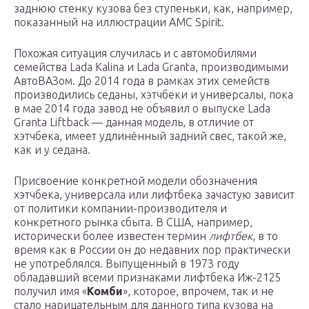
заднюю стенку кузова без ступеньки, как, например,
показанный на иллюстрации AMC Spirit.
Похожая ситуация случилась и с автомобилями
семейства Lada Kalina и Lada Granta, производимыми
АвтоВАЗом. До 2014 года в рамках этих семейств
производились седаны, хэтчбеки и универсалы, пока
в мае 2014 года завод не объявил о выпуске Lada
Granta Liftback — данная модель, в отличие от
хэтчбека, имеет удлинённый задний свес, такой же,
как и у седана.
Присвоение конкретной модели обозначения
хэтчбека, универсала или лифтбека зачастую зависит
от политики компании-производителя и
конкретного рынка сбыта. В США, например,
исторически более известен термин
лифтбек
, в то
время как в России он до недавних пор практически
не употреблялся. Выпущенный в 1973 году
обладавший всеми признаками лифтбека Иж-2125
получил имя «
Комби
», которое, впрочем, так и не
стало нарицательным для данного типа кузова на