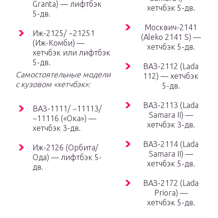
Granta) — лифтбэк
хетчбэк 5-дв.
5-дв.
Москвич-2141
Иж-2125/ −21251
(Aleko 2141 S) —
(Иж-Комби) —
хетчбэк 5-дв.
хетчбэк или лифтбэк
5-дв.
ВАЗ-2112 (Lada
Самостоятельные модели
112) — хетчбэк
с кузовом «хетчбэк»:
5-дв.
ВАЗ-2113 (Lada
ВАЗ-1111/ −11113/
Samara II) —
−11116 («Ока») —
хетчбэк 3-дв.
хетчбэк 3-дв.
ВАЗ-2114 (Lada
Иж-2126 (Орбита/
Samara II) —
Ода) — лифтбэк 5-
хетчбэк 5-дв.
дв.
ВАЗ-2172 (Lada
Priora) —
хетчбэк 5-дв.