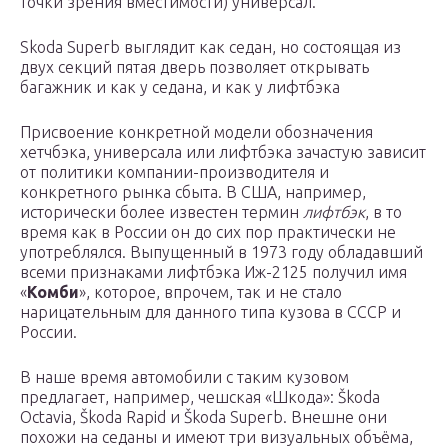
точки зрения вместимости) универсал.
Skoda Superb выглядит как седан, но состоящая из
двух секций пятая дверь позволяет открывать
багажник и как у седана, и как у лифтбэка
Присвоение конкретной модели обозначения
хетчбэка, универсала или лифтбэка зачастую зависит
от политики компании-производителя и
конкретного рынка сбыта. В США, например,
исторически более известен термин
лифтбэк
, в то
время как в России он до сих пор практически не
употреблялся. Выпущенный в 1973 году обладавший
всеми признаками лифтбэка Иж-2125 получил имя
«
Комби
», которое, впрочем, так и не стало
нарицательным для данного типа кузова в СССР и
России.
В наше время автомобили с таким кузовом
предлагает, например, чешская «Шкода»: Škoda
Octavia, Škoda Rapid и Škoda Superb. Внешне они
похожи на седаны и имеют три визуальных объёма,