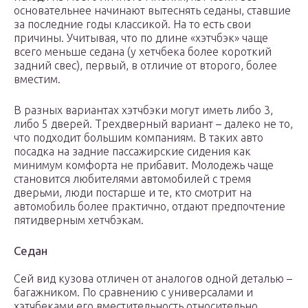
основательнее начинают вытеснять седаны, ставшие
за последние годы классикой. На то есть свои
причины. Учитывая, что по длине «хэтчбэк» чаще
всего меньше седана (у хетчбека более короткий
задний свес), первый, в отличие от второго, более
вместим.
В разных вариантах хэтчбэки могут иметь либо 3,
либо 5 дверей. Трехдверный вариант – далеко не то,
что подходит большим компаниям. В таких авто
посадка на задние пассажирские сидения как
минимум комфорта не прибавит. Молодежь чаще
становится любителями автомобилей с тремя
дверьми, люди постарше и те, кто смотрит на
автомобиль более практично, отдают предпочтение
пятидверным хетчбэкам.
Седан
Сей вид кузова отличен от аналогов одной деталью –
багажником. По сравнению с универсалами и
хэтчбеками его вместительность относительно