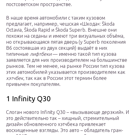
постсоветском пространстве.
В наше время автомобили с таким кузовом
предлагает, например, чешская «Шкода»: Škoda
Octavia, Škoda Rapid и Škoda Superb. Внешне они
похожи на седаны и имеют три визуальных объёма,
но открывающаяся пятая дверь (у Superb поколения
B6 состоявшая из двух секций) выдаёт в них
типичные
лифтбеки
— именно такой тип кузова
заявляется для них производителем на большинстве
рынков. Тем не менее, на рынке России тип кузова
этих автомобилей указывается производителем как
хэтчбек
, так как в России этот термин более
привычен покупателям.
1 Infinity Q30
Слоган нового Infinity Q30 – «вызывающе дерзкий». И
это действительно так – хищный, стремительный
дизайн обновленного хэтчбека привлекает
восхищенные взгляды. Это авто – обладатель гран-