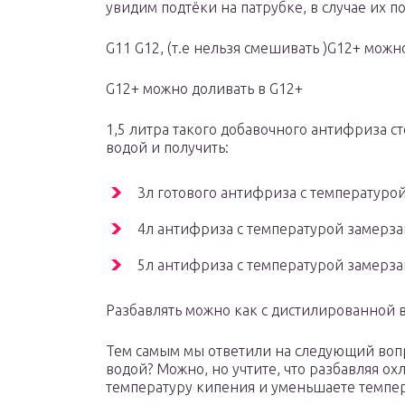
увидим подтёки на патрубке, в случае их п
G11 G12, (т.е нельзя смешивать )G12+ мож
G12+ можно доливать в G12+
1,5 литра такого добавочного антифриза ст
водой и получить:
3л готового антифриза с температурой
4л антифриза с температурой замерза
5л антифриза с температурой замерза
Разбавлять можно как с дистилированной во
Тем самым мы ответили на следующий вопр
водой? Можно, но учтите, что разбавляя о
температуру кипения и уменьшаете темпер