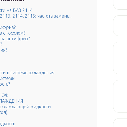
ти на ВАЗ 2114
13, 2114, 2115: частота замены,
тифриз?
 с тосолом?
 на антифриз?
?
ия?
ти в системе охлаждения
системы
ость?
ы ОЖ
ХЛАЖДЕНИЯ
 охлаждающей жидкости
сол)
идкость