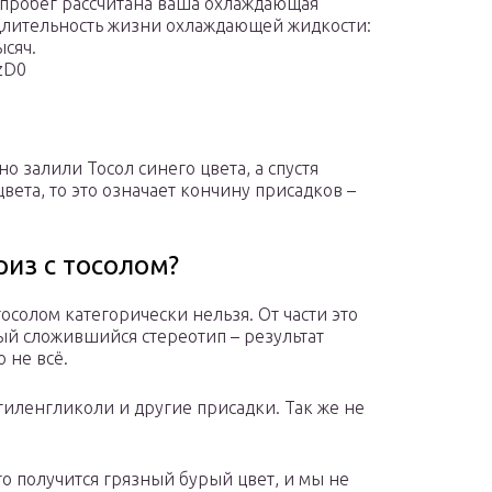
 пробег рассчитана ваша охлаждающая
 длительность жизни охлаждающей жидкости:
ысяч.
zD0
о залили Тосол синего цвета, а спустя
вета, то это означает кончину присадков –
из с тосолом?
осолом категорически нельзя. От части это
нный сложившийся стереотип – результат
 не всё.
этиленгликоли и другие присадки. Так же не
о получится грязный бурый цвет, и мы не