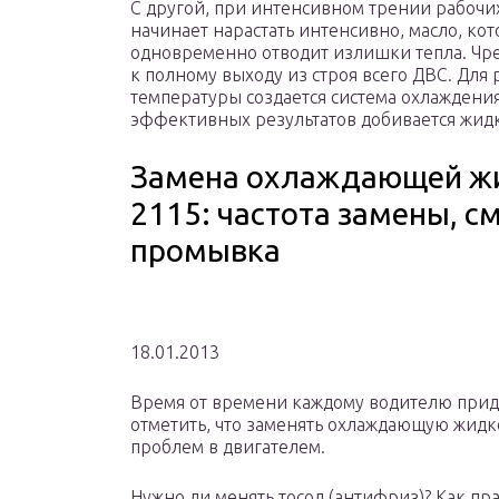
С другой, при интенсивном трении рабочих
начинает нарастать интенсивно, масло, кот
одновременно отводит излишки тепла. Ч
к полному выходу из строя всего ДВС. Для
температуры создается система охлаждения
эффективных результатов добивается жидк
Замена охлаждающей жид
2115: частота замены, с
промывка
18.01.2013
Время от времени каждому водителю придё
отметить, что заменять охлаждающую жидк
проблем в двигателем.
Нужно ли менять тосол (антифриз)? Как п