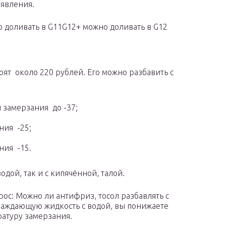
оявления.
но доливать в G11G12+ можно доливать в G12
оят около 220 рублей. Его можно разбавить с
 замерзания до -37;
ния -25;
ния -15.
дой, так и с кипячённой, талой.
ос: Можно ли антифриз, тосол разбавлять с
хлаждающую жидкость с водой, вы понижаете
атуру замерзания.