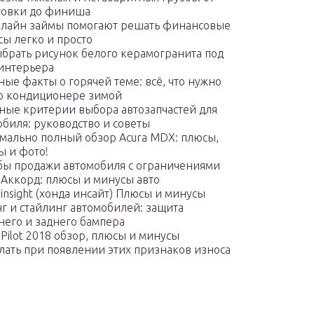
товки до финиша
нлайн займы помогают решать финансовые
сы легко и просто
ыбрать рисунок белого керамогранита под
 интерьера
ые факты о горячей теме: всё, что нужно
 о кондиционере зимой
ные критерии выбора автозапчастей для
обиля: руководство и советы
мально полный обзор Acura MDX: плюсы,
ы и фото!
бы продажи автомобиля с ограничениями
 Аккорд: плюсы и минусы авто
insight (хонда инсайт) Плюсы и минусы
г и стайлинг автомобилей: защита
него и заднего бампера
Pilot 2018 обзор, плюсы и минусы
елать при появлении этих признаков износа