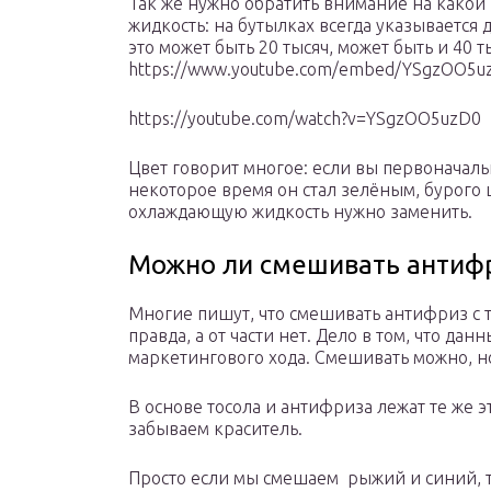
Так же нужно обратить внимание на какой
жидкость: на бутылках всегда указывается
это может быть 20 тысяч, может быть и 40 т
https://www.youtube.com/embed/YSgzOO5u
https://youtube.com/watch?v=YSgzOO5uzD0
Цвет говорит многое: если вы первоначальн
некоторое время он стал зелёным, бурого ц
охлаждающую жидкость нужно заменить.
Можно ли смешивать антифр
Многие пишут, что смешивать антифриз с т
правда, а от части нет. Дело в том, что да
маркетингового хода. Смешивать можно, но
В основе тосола и антифриза лежат те же 
забываем краситель.
Просто если мы смешаем рыжий и синий, т