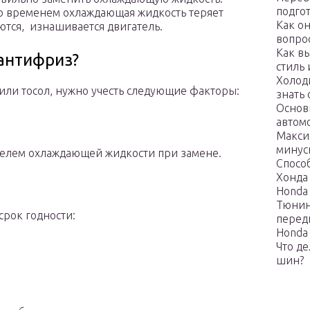
подго
 со временем охлаждающая жидкость теряет
Как о
ются, изнашивается двигатель.
вопро
Как в
 антифриз?
стиль
Холодн
или тосол, нужно учесть следующие факторы:
знать
Основ
автом
Макси
минус
елем охлаждающей жидкости при замене.
Спосо
Хонда
Honda 
Тюнин
срок годности:
перед
Honda 
Что д
шин?