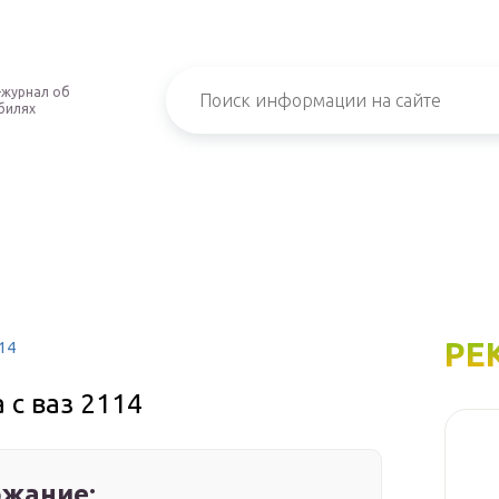
-журнал об
билях
РЕ
14
 с ваз 2114
жание: