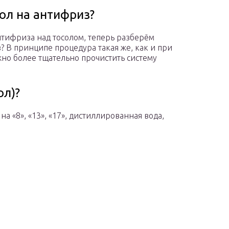
ол на антифриз?
тифриза над тосолом, теперь разберём
? В принципе процедура такая же, как и при
но более тщательно прочистить систему
ол)?
а «8», «13», «17», дистиллированная вода,