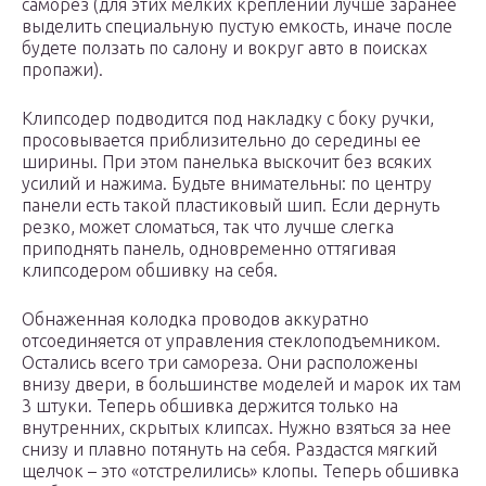
саморез (для этих мелких креплений лучше заранее
выделить специальную пустую емкость, иначе после
будете ползать по салону и вокруг авто в поисках
пропажи).
Клипсодер подводится под накладку с боку ручки,
просовывается приблизительно до середины ее
ширины. При этом панелька выскочит без всяких
усилий и нажима. Будьте внимательны: по центру
панели есть такой пластиковый шип. Если дернуть
резко, может сломаться, так что лучше слегка
приподнять панель, одновременно оттягивая
клипсодером обшивку на себя.
Обнаженная колодка проводов аккуратно
отсоединяется от управления стеклоподъемником.
Остались всего три самореза. Они расположены
внизу двери, в большинстве моделей и марок их там
3 штуки. Теперь обшивка держится только на
внутренних, скрытых клипсах. Нужно взяться за нее
снизу и плавно потянуть на себя. Раздастся мягкий
щелчок – это «отстрелились» клопы. Теперь обшивка