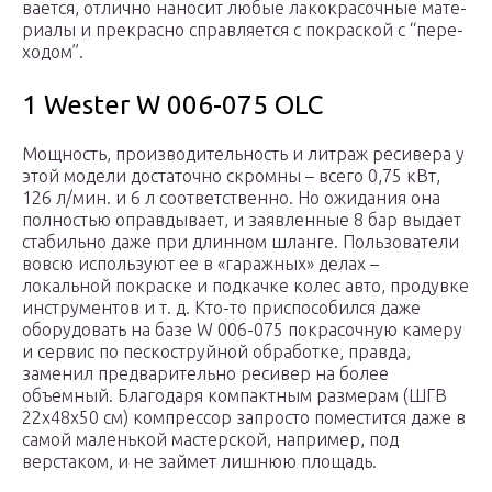
ва­ет­ся, отлич­но нано­сит любые лако­кра­соч­ные мате­
ри­а­лы и пре­крас­но справ­ля­ет­ся с покрас­кой с “пере­
хо­дом”.
1 Wester W 006-075 OLC
Мощность, производительность и литраж ресивера у
этой модели достаточно скромны – всего 0,75 кВт,
126 л/мин. и 6 л соответственно. Но ожидания она
полностью оправдывает, и заявленные 8 бар выдает
стабильно даже при длинном шланге. Пользователи
вовсю используют ее в «гаражных» делах –
локальной покраске и подкачке колес авто, продувке
инструментов и т. д. Кто-то приспособился даже
оборудовать на базе W 006-075 покрасочную камеру
и сервис по пескоструйной обработке, правда,
заменил предварительно ресивер на более
объемный. Благодаря компактным размерам (ШГВ
22х48х50 см) компрессор запросто поместится даже в
самой маленькой мастерской, например, под
верстаком, и не займет лишнюю площадь.