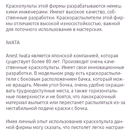
Крас­ко­пуль­ты этой фир­мы раз­ра­ба­ты­ва­ют­ся немец­
ки­ми инже­не­ра­ми. Име­ют высо­кое каче­ство, соб­
ствен­ные раз­ра­бот­ки. Крас­ко­рас­пы­ли­те­ли этой фир­
мы отли­ча­ют­ся высо­кой изно­со­стой­ко­стью, важ­ной
для поточ­но­го исполь­зо­ва­ния в мастерских.
IWATA
Anest Iwata явля­ет­ся япон­ской ком­па­ни­ей, кото­рая
суще­ству­ет более 80 лет. Про­из­во­дит очень каче­
ствен­ные крас­ко­пуль­ты. Име­ет свои инно­ва­ци­он­ные
раз­ра­бот­ки. В модель­ном ряду есть крас­ко­рас­пы­ли­
те­ли с боко­вым рас­по­ло­же­ни­ем бач­ка, кото­рый мож­
но вра­щать. Меняя угол боч­ка, очень удоб­но окра­ши­
вать труд­но­до­ступ­ные места, а так­же гори­зон­таль­
ные поверх­но­сти и не боят­ся, что лако­кра­соч­ный
мате­ри­ал выльет­ся или пере­ста­нет рас­пы­лять­ся из-за
неста­биль­ной пода­чи крас­ки с бочка.
Имея лич­ный опыт исполь­зо­ва­ния крас­ко­пуль­та дан­
ной фир­мы могу ска­зать, что писто­лет лег­ко настра­и­