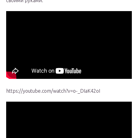
своими руками.
https://youtube.com/watch?v=o-_DIaK42oI