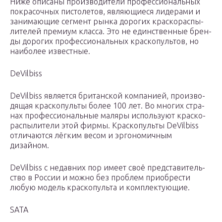
Ниже опи­са­ны про­из­во­ди­те­ли про­фес­си­о­наль­ных
покра­соч­ных писто­ле­тов, явля­ю­щи­е­ся лиде­ра­ми и
зани­ма­ю­щие сег­мент рын­ка доро­гих крас­ко­рас­пы­
ли­те­лей пре­ми­ум клас­са. Это не един­ствен­ные брен­
ды доро­гих про­фес­си­о­наль­ных крас­ко­пуль­тов, но
наи­бо­лее известные.
DeVilbiss
DeVilbiss явля­ет­ся бри­тан­ской ком­па­ни­ей, про­из­во­
дя­щая крас­ко­пуль­ты более 100 лет. Во мно­гих стра­
нах про­фес­си­о­наль­ные маля­ры исполь­зу­ют крас­ко­
рас­пы­ли­те­ли этой фир­мы. Крас­ко­пуль­ты DeVilbiss
отли­ча­ют­ся лёг­ким весом и эрго­но­мич­ным
дизайном.
DeVilbiss с недав­них пор име­ет своё пред­ста­ви­тель­
ство в Рос­сии и мож­но без про­блем при­об­ре­сти
любую модель крас­ко­пуль­та и комплектующие.
SATA