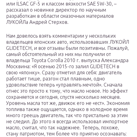
или ILSAC GF-5 и классом вязкости SAE 5W-30, –
рассказал о новинке директор по научным
разработкам в области смазочных материалов
ЛУКОЙЛа Андрей Стерхов.
Нам довелось взять комментарии у нескольких
владельцев японских авто, использовавших ЛУКОЙЛ
GLIDETECH, и все отзывы были позитивны. Пожалуй,
самый обстоятельный из них мы получили от
владельца Toyota Corolla 2010 г. выпуска Александра
Москвина: «Я осенью 2015-го залил GLIDETECH в
свою «японку». Сразу отметил для себя: двигатель
работает тише, разгон стал плавным, одно
удовольствие теперь «управлять мечтой». Сначала
отнес это просто к тому, что масло новое. Но эффект
сохраняется и сегодня, спустя несколько месяцев.
Уровень масла тот же, движок его не «ест». Экономия
топлива также ощущается, однако в холодное время
много греешь двигатель, так что пристально за этим
не следил. До этого я всегда использовал импортное
масло, считал, что так надежнее. Теперь, похоже,
стану патриотом, тем более что приятно осознавать: