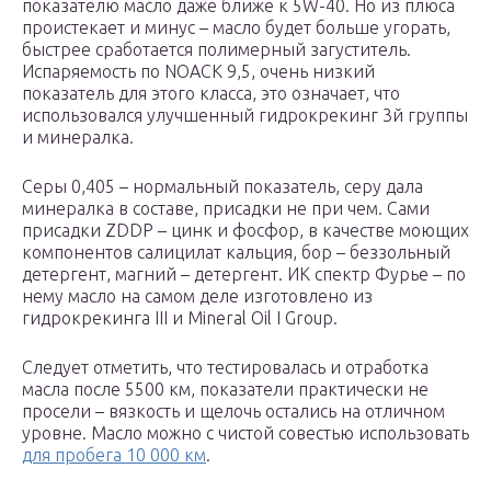
показателю масло даже ближе к 5W-40. Но из плюса
проистекает и минус – масло будет больше угорать,
быстрее сработается полимерный загуститель.
Испаряемость по NOACK 9,5, очень низкий
показатель для этого класса, это означает, что
использовался улучшенный гидрокрекинг 3й группы
и минералка.
Серы 0,405 – нормальный показатель, серу дала
минералка в составе, присадки не при чем. Сами
присадки ZDDP – цинк и фосфор, в качестве моющих
компонентов салицилат кальция, бор – беззольный
детергент, магний – детергент. ИК спектр Фурье – по
нему масло на самом деле изготовлено из
гидрокрекинга III и Mineral Oil I Group.
Следует отметить, что тестировалась и отработка
масла после 5500 км, показатели практически не
просели – вязкость и щелочь остались на отличном
уровне. Масло можно с чистой совестью использовать
для пробега 10 000 км
.