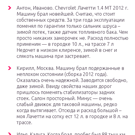
Антон, Иваново. Chevrolet Лачетти 1.4 МТ 2012 г.
Машину брал новейшей. Считаю, что стоит
собственных средств. За три года эксплуатации
поменял по гарантии только сальник шруса –
зимой потек, также датчик топливного бака. Чем
просто никаких заморочек не. Расход полностью
применим — в городке 10 л., на трассе 7 л
Недочет в низком клиренсе, зимой в снег и
слякоть машина при застревает.
Кирилл, Москва. Машину брал подержанные в
неплохом состоянии (сборка 2012 года).
Оказалась очень надежной. Заводится свободно,
даже зимой. Ввиду свойства наших дорог
пришлось поменять стабилизаторы задних
стоек. Салон просторный. Минус — очень
слабый движок для таковой машины, редко
когда вытягивает. Отсюда и расход большой –
моя Лачетти на сотку ест 12 л. в городке и 8 л. на
трассе.
Илья, Калуга. Когда брал, пробег был 88 тыщ км.