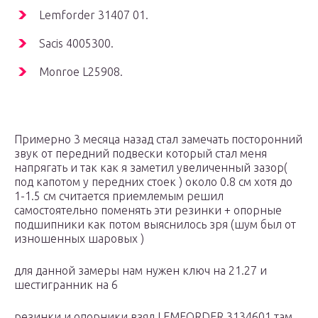
Lemforder 31407 01.
Sacis 4005300.
Monroe L25908.
Примерно 3 месяца назад стал замечать посторонний
звук от передний подвески который стал меня
напрягать и так как я заметил увеличенный зазор(
под капотом у передних стоек ) около 0.8 см хотя до
1-1.5 см считается приемлемым решил
самостоятельно поменять эти резинки + опорные
подшипники как потом выяснилось зря (шум был от
изношенных шаровых )
для данной замеры нам нужен ключ на 21.27 и
шестигранник на 6
резинки и опорники взял LEMFORDER 3134601 там