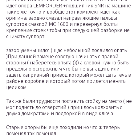
идет опора LEMFORDER +подшипник SNR на машине
такие же точно и вообще этот комплект идет как
оригиналзаодно смазал направляющие пальцы
супортов смазкой МС 1600 и перевернул болты
крепление стоек чтобы при следующей разборке не
снимать суппорт
зазор уменьшился ( щас небольшой появился опять
)При данной замене советую начинать с правой
стороны ( наберетесь опыта )))) а слевой нужно быть
предельно осторожным что бы не вытащить или
задеть капризный привод который может дать течь в
районе коробке и который потом придется менять
целиком
Так же были трудности поставить стойку на место ( не
мог поднять до отверстий ) пришлось колхозить с
двумя домкратами и подпоркой в виде ключа
Старые опоры бы еще походили но что ж теперь
поменял так поменял