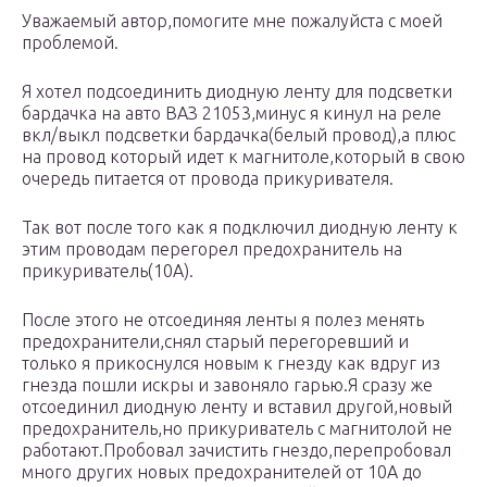
Уважаемый автор,помогите мне пожалуйста с моей
проблемой.
Я хотел подсоединить диодную ленту для подсветки
бардачка на авто ВАЗ 21053,минус я кинул на реле
вкл/выкл подсветки бардачка(белый провод),а плюс
на провод который идет к магнитоле,который в свою
очередь питается от провода прикуривателя.
Так вот после того как я подключил диодную ленту к
этим проводам перегорел предохранитель на
прикуриватель(10А).
После этого не отсоединяя ленты я полез менять
предохранители,снял старый перегоревший и
только я прикоснулся новым к гнезду как вдруг из
гнезда пошли искры и завоняло гарью.Я сразу же
отсоединил диодную ленту и вставил другой,новый
предохранитель,но прикуриватель с магнитолой не
работают.Пробовал зачистить гнездо,перепробовал
много других новых предохранителей от 10А до