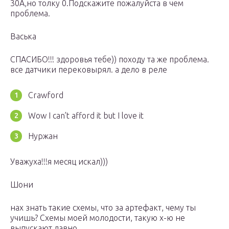
30А,но толку 0.Подскажите пожалуйста в чем
проблема.
Васька
СПАСИБО!!! здоровья тебе)) походу та же проблема.
все датчики перековырял. а дело в реле
Crawford
Wow I can’t afford it but I love it
Нуржан
Уважуха!!!я месяц искал)))
Шони
нах знать такие схемы, что за артефакт, чему ты
учишь? Схемы моей молодости, такую х-ю не
выпускают давно…