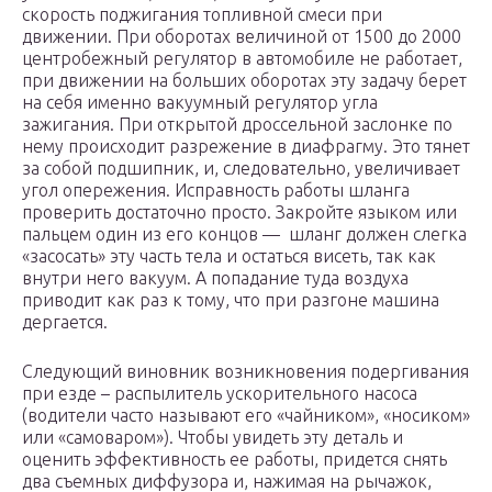
скорость поджигания топливной смеси при
движении. При оборотах величиной от 1500 до 2000
центробежный регулятор в автомобиле не работает,
при движении на больших оборотах эту задачу берет
на себя именно вакуумный регулятор угла
зажигания. При открытой дроссельной заслонке по
нему происходит разрежение в диафрагму. Это тянет
за собой подшипник, и, следовательно, увеличивает
угол опережения. Исправность работы шланга
проверить достаточно просто. Закройте языком или
пальцем один из его концов — шланг должен слегка
«засосать» эту часть тела и остаться висеть, так как
внутри него вакуум. А попадание туда воздуха
приводит как раз к тому, что при разгоне машина
дергается.
Следующий виновник возникновения подергивания
при езде – распылитель ускорительного насоса
(водители часто называют его «чайником», «носиком»
или «самоваром»). Чтобы увидеть эту деталь и
оценить эффективность ее работы, придется снять
два съемных диффузора и, нажимая на рычажок,