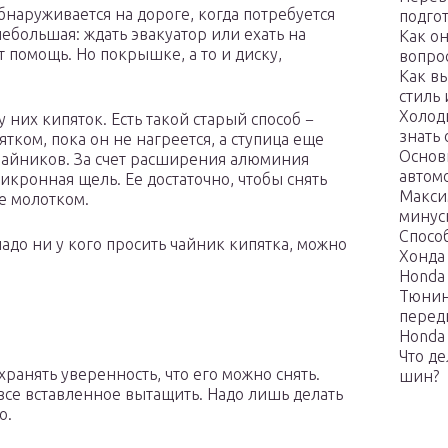
бнаруживается на дороге, когда потребуется
подго
небольшая: ждать эвакуатор или ехать на
Как о
т помощь. Но покрышке, а то и диску,
вопро
Как в
стиль
Холодн
 них кипяток. Есть такой старый способ −
знать
тком, пока он не нагреется, а ступица еще
Основ
 чайников. За счет расширения алюминия
автом
икронная щель. Ее достаточно, чтобы снять
Макси
бе молотком.
минус
Спосо
надо ни у кого просить чайник кипятка, можно
Хонда
Honda 
Тюнин
перед
Honda 
Что д
хранять уверенность, что его можно снять.
шин?
 все вставленное вытащить. Надо лишь делать
о.