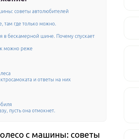
ашины: советы автолюбителей
, там где только можно.
я в бескамерной шине. Почему спускает
как можно реже
олеса
ктросамоката и ответы на них
обиля
у, пусть она отмокнет.
колесо с машины: советы