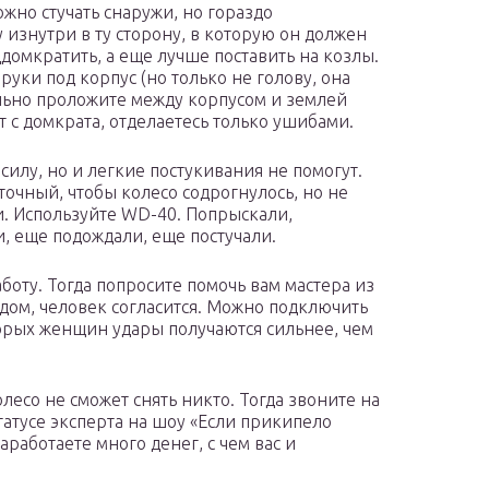
жно стучать снаружи, но гораздо
изнутри в ту сторону, в которую он должен
ддомкратить, а еще лучше поставить на козлы.
руки под корпус (но только не голову, она
ельно проложите между корпусом и землей
т с домкрата, отделаетесь только ушибами.
илу, но и легкие постукивания не помогут.
точный, чтобы колесо содрогнулось, но не
и. Используйте WD-40. Попрыскали,
, еще подождали, еще постучали.
аботу. Тогда попросите помочь вам мастера из
ом, человек согласится. Можно подключить
торых женщин удары получаются сильнее, чем
олесо не сможет снять никто. Тогда звоните на
татусе эксперта на шоу «Если прикипело
аработаете много денег, с чем вас и