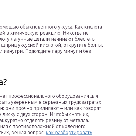
омощью обыкновенного уксуса. Как кислота
 ней в химическую реакцию. Никогда не
лоту латунные детали начинают блестеть,
 шприц уксусной кислотой, открутите болты,
и изнутри. Подождите пару минут и без
а?
 нет профессионального оборудования для
быть уверенным в серьезных трудозатратах
н: они прочно прилипают – или как говорят
иску с двух сторон. И чтобы снять их,
 аккуратно отделять резину от металла.
иная с противоположной от колесного
етьих, решая вопрос,
как разбортировать