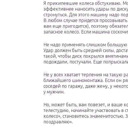
Я прикипевшие колеса обстукиваю. Мо
эффективнее наносить удары по диску 
стронуться. Для этого машину надо по
В любом случае придется просовывать 
вам еще пригодится), поэтому обязат
запасное колесо. Если машина соскочи
Не надо применять слишком большую с
Удар должен быть средней силы, доста
такой, чтобы диск покрылся вмятинам
подождали, постучали. Еще попрыскали
Не у всех хватает терпения на такую р
ближайшего шиномонтажа. Если он ряд
соседей по гаражу, даже жену, у неко
у мужчин.
Но, может быть, вам повезет, и ваше к
телестудию, начинайте участвовать в с
колесо», становитесь знаменитостью. З
поздравляю».