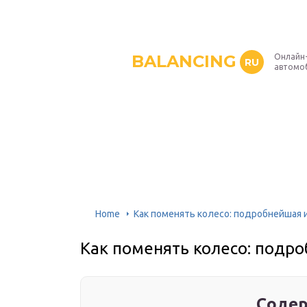
BALANCING
Онлайн
RU
автомо
Home
Как поменять колесо: подробнейшая 
Как поменять колесо: подр
Содер