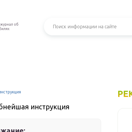
-журнал об
билях
РЕ
инструкция
обнейшая инструкция
жание: