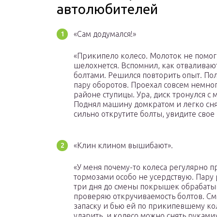
автолюбителей
«Сам додумался!»
«Прикипело колесо. Молоток не помог е
шелохнется. Вспомнил, как отваливаю
болтами. Решился повторить опыт. Пол
пару оборотов. Проехал совсем немног
районе ступицы. Ура, диск тронулся с м
Поднял машину домкратом и легко сня
сильно открутите болты, увидите сво
«Клин клином вышибают».
«У меня почему-то колеса регулярно п
тормозами особо не усердствую. Пару ра
три дня до смены покрышек обрабатыв
проверяю откручиваемость болтов. С
запаску и бью ей по прикипевшему кол
ударить, и колесо можно снять руками