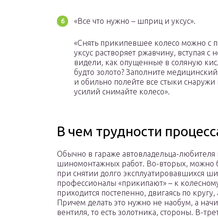
«Все что нужно – шприц и уксус».
«Снять прикипевшее колесо можно с п
уксус растворяет ржавчину, вступая с
видели, как опущенные в соляную кис
будто золото? Заполните медицинский
и обильно полейте все стыки снаружи 
усилий снимайте колесо».
В чем трудности процесс
Обычно в гараже автовладельца-любителя
шиномонтажных работ. Во-вторых, можно 
при снятии долго эксплуатировавшихся ши
профессионалы «прикипают» – к колесному д
приходится постепенно, двигаясь по кругу,
Причем делать это нужно не наобум, а нач
вентиля, то есть золотника, стороны. В-тр