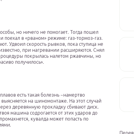
особы, но ничего не помогает. Тогда пошел
 и поехал в «рваном» режиме: газ-тормоз-газ.
т. Удвоил скорость рывков, пока ступица не
к известно, при нагревании расширяются. Снял
й процедуры покрылась налетом ржавчины, но
расиво получилось».
плавов есть такая болезнь −намертво
о выясняется на шиномонтаже. На этот случай
 через деревянную прокладку сбивают диск.
воя машина содрогается от этих ударов до
промахнется, кувалда может попасть по
иями.
Перев