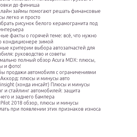
товки до финиша
нлайн займы помогают решать финансовые
сы легко и просто
ыбрать рисунок белого керамогранита под
 интерьера
ые факты о горячей теме: всё, что нужно
 о кондиционере зимой
ные критерии выбора автозапчастей для
обиля: руководство и советы
мально полный обзор Acura MDX: плюсы,
ы и фото!
бы продажи автомобиля с ограничениями
 Аккорд: плюсы и минусы авто
insight (хонда инсайт) Плюсы и минусы
г и стайлинг автомобилей: защита
него и заднего бампера
Pilot 2018 обзор, плюсы и минусы
елать при появлении этих признаков износа