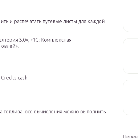
ть и распечатать путевые листы для каждой
лтерия 3.0», «1С: Комплексная
говлей».
redits cash
та топлива. все вычисления можно выполнить
Перев