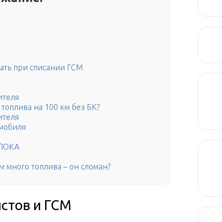
ать при списании ГСМ
ителя
 топлива на 100 км без БК?
ителя
омобиля
ЛОКА
 много топлива – он сломан?
истов и ГСМ