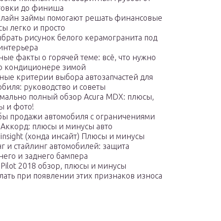
товки до финиша
нлайн займы помогают решать финансовые
сы легко и просто
ыбрать рисунок белого керамогранита под
 интерьера
ые факты о горячей теме: всё, что нужно
 о кондиционере зимой
ные критерии выбора автозапчастей для
обиля: руководство и советы
мально полный обзор Acura MDX: плюсы,
ы и фото!
бы продажи автомобиля с ограничениями
 Аккорд: плюсы и минусы авто
insight (хонда инсайт) Плюсы и минусы
г и стайлинг автомобилей: защита
него и заднего бампера
Pilot 2018 обзор, плюсы и минусы
елать при появлении этих признаков износа