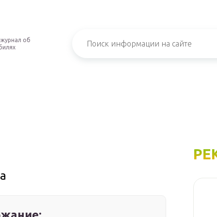
-журнал об
билях
РЕ
ва
жание: