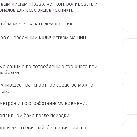
евым листам. Позволяет контролировать и
риалов для всех видов техники.
t.ru) можете скачать демоверсию
ков с небольшим количеством машин.
ые данные по потреблению горючего при
омобилей.
ступившее транспортное средство можно
ных.
ометров и по отработанному времени.
топливном баке после поездки.
горючее – наличный, безналичный, по