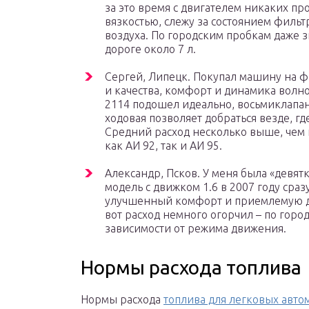
за это время с двигателем никаких пр
вязкостью, слежу за состоянием фильт
воздуха. По городским пробкам даже з
дороге около 7 л.
Сергей, Липецк. Покупал машину на ф
и качества, комфорт и динамика волн
2114 подошел идеально, восьмиклапа
ходовая позволяет добраться везде, г
Средний расход несколько выше, чем п
как АИ 92, так и АИ 95.
Александр, Псков. У меня была «девятк
модель с движком 1.6 в 2007 году сраз
улучшенный комфорт и приемлемую ди
вот расход немного огорчил – по городу
зависимости от режима движения.
Нормы расхода топлива
Нормы расхода
топлива для легковых авт