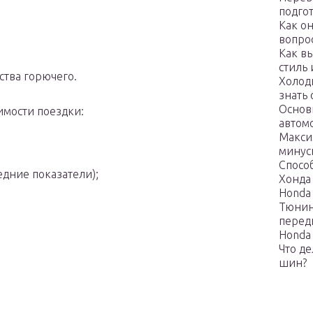
подго
Как о
вопро
Как в
стиль
ства горючего.
Холодн
знать
Основ
имости поездки:
автом
Макси
минус
Спосо
едние показатели);
Хонда
Honda 
Тюнин
перед
Honda 
Что д
шин?