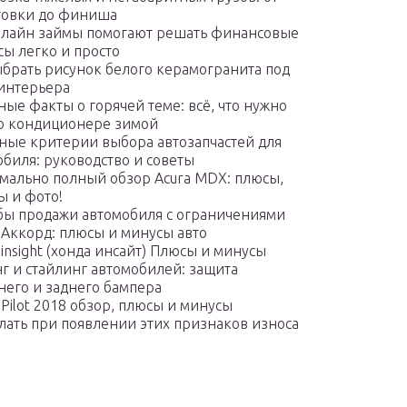
товки до финиша
нлайн займы помогают решать финансовые
сы легко и просто
ыбрать рисунок белого керамогранита под
 интерьера
ые факты о горячей теме: всё, что нужно
 о кондиционере зимой
ные критерии выбора автозапчастей для
обиля: руководство и советы
мально полный обзор Acura MDX: плюсы,
ы и фото!
бы продажи автомобиля с ограничениями
 Аккорд: плюсы и минусы авто
insight (хонда инсайт) Плюсы и минусы
г и стайлинг автомобилей: защита
него и заднего бампера
Pilot 2018 обзор, плюсы и минусы
елать при появлении этих признаков износа