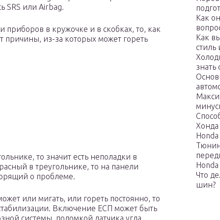
ь SRS или Airbag.
подго
Как о
вопро
 приборов в кружочке и в скобках, то, как
Как в
т причины, из-за которых может гореть
стиль
Холодн
знать
Основ
автом
Макси
минус
Спосо
Хонда
Honda 
Тюнин
перед
ольнике, то значит есть неполадки в
Honda 
расный в треугольнике, то на панели
Что д
ворящий о проблеме.
шин?
может или мигать, или гореть постоянно, то
е стабилизации. Включение ЕСП может быть
зной системы, поломкой датчика угла