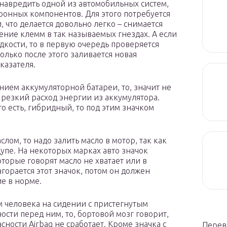
 навредить одной из автомобильных систем,
онных компонентов. Для этого потребуется
 что делается довольно легко – снимается
ение клемм в так называемых гнездах. А если
кости, то в первую очередь проверяется
олько после этого заливается новая
казателя.
нием аккумуляторной батареи, то, значит не
т резкий расход энергии из аккумулятора.
о есть, гибридный, то под этим значком
лом, то надо залить масло в мотор, так как
упе. На некоторых марках авто значок
оторые говорят масло не хватает или в
горается этот значок, потом он должен
ие в норме.
м человека на сидении с пристегнутым
сти перед ним, то, бортовой мозг говорит,
пасности Airbag не сработает. Кроме значка с
Перев