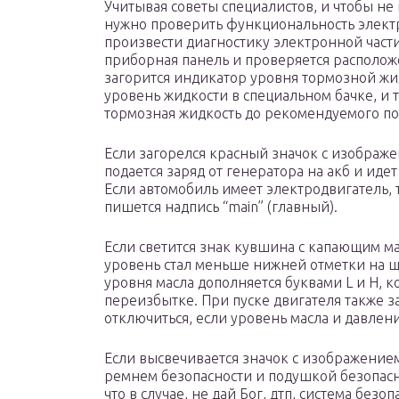
Учитывая советы специалистов, и чтобы не
нужно проверить функциональность электр
произвести диагностику электронной части,
приборная панель и проверяется располож
загорится индикатор уровня тормозной жид
уровень жидкости в специальном бачке, и т
тормозная жидкость до рекомендуемого по
Если загорелся красный значок с изображе
подается заряд от генератора на акб и иде
Если автомобиль имеет электродвигатель, т
пишется надпись “main” (главный).
Если светится знак кувшина с капающим мас
уровень стал меньше нижней отметки на щ
уровня масла дополняется буквами L и H, к
переизбытке. При пуске двигателя также за
отключиться, если уровень масла и давлен
Если высвечивается значок с изображение
ремнем безопасности и подушкой безопасно
что в случае, не дай Бог, дтп, система безо