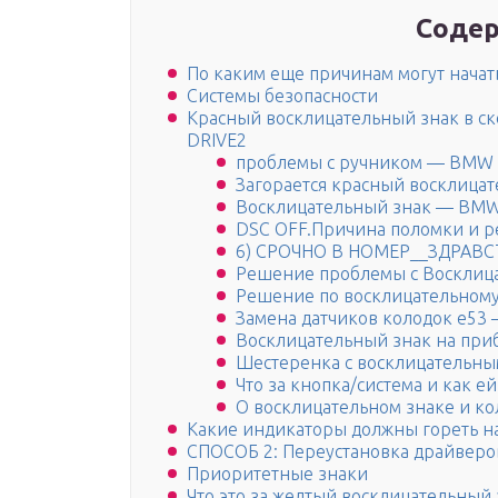
Содер
По каким еще причинам могут начат
Системы безопасности
Красный восклицательный знак в ск
DRIVE2
проблемы с ручником — BMW X 1
Загорается красный восклицате
Восклицательный знак — BMW 1 s
DSC OFF.Причина поломки и ре
6) СРОЧНО В НОМЕР__ЗДРАВСТ
Решение проблемы с Восклица
Решение по восклицательному
Замена датчиков колодок e53 —
Восклицательный знак на при
Шестеренка с восклицательным 
Что за кнопка/система и как ей
О восклицательном знаке и коле
Какие индикаторы должны гореть н
СПОСОБ 2: Переустановка драйверо
Приоритетные знаки
Что это за желтый восклицательный 