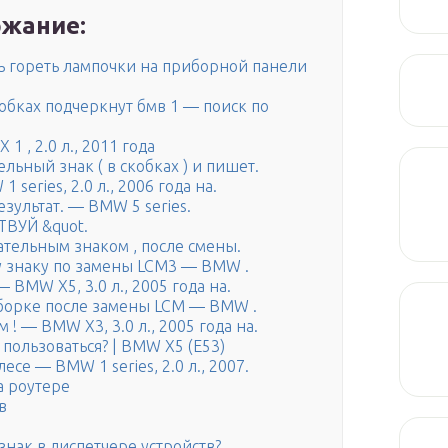
жание:
ь гореть лампочки на приборной панели
обках подчеркнут бмв 1 — поиск по
 , 2.0 л., 2011 года
льный знак ( в скобках ) и пишет.
eries, 2.0 л., 2006 года на.
зультат. — BMW 5 series.
ВУЙ &quot.
тельным знаком , после смены.
 знаку по замены LCM3 — BMW .
 BMW X5, 3.0 л., 2005 года на.
борке после замены LCM — BMW .
! — BMW X3, 3.0 л., 2005 года на.
 пользоваться? | BMW X5 (E53)
се — BMW 1 series, 2.0 л., 2007.
а роутере
в
знак в диспетчере устройств?