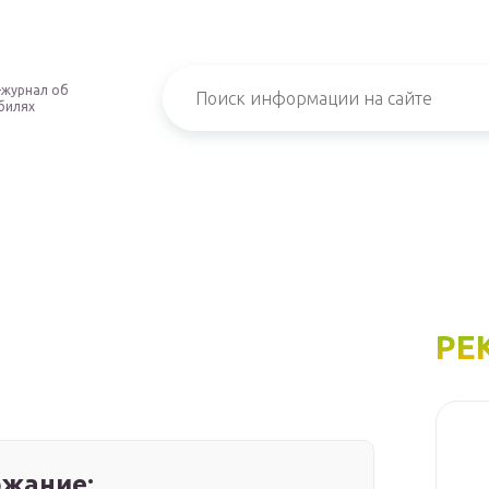
-журнал об
билях
РЕ
жание: