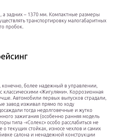
м, а задних – 1370 мм. Компактные размеры
существлять транспортировку малогабаритных
ого пробок.
рейсинг
, конечно, более надежный в управлении,
с классическими «Жигулями». Коррозионная
лучше. Автомобили первых выпусков страдали,
ые завод изживал прямо по ходу
досаждали тогда недолговечные и жутко
ного зажигания (особенно ранняя модель
оры типа -«Солекс» особо расслабиться не
же о текущих стойках, износе чехлов и самих
бивке салона и ненадежной конструкции