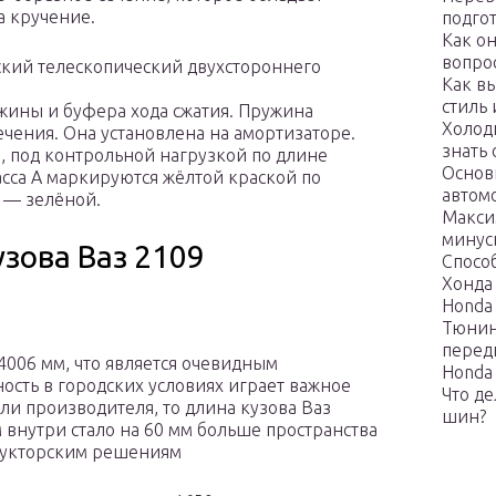
а кручение.
подго
Как о
вопро
ский телескопический двухстороннего
Как в
стиль
ужины и буфера хода сжатия. Пружина
Холодн
чения. Она установлена на амортизаторе.
знать
, под контрольной нагрузкой по длине
Основ
асса А маркируются жёлтой краской по
автом
 — зелёной.
Макси
минус
зова Ваз 2109
Спосо
Хонда
Honda 
Тюнин
перед
4006 мм, что является очевидным
Honda 
ность в городских условиях играет важное
Что д
ли производителя, то длина кузова Ваз
шин?
 внутри стало на 60 мм больше пространства
рукторским решениям