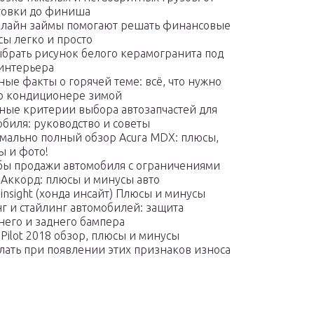
товки до финиша
нлайн займы помогают решать финансовые
сы легко и просто
ыбрать рисунок белого керамогранита под
 интерьера
ые факты о горячей теме: всё, что нужно
 о кондиционере зимой
ные критерии выбора автозапчастей для
обиля: руководство и советы
мально полный обзор Acura MDX: плюсы,
ы и фото!
бы продажи автомобиля с ограничениями
 Аккорд: плюсы и минусы авто
insight (хонда инсайт) Плюсы и минусы
г и стайлинг автомобилей: защита
него и заднего бампера
Pilot 2018 обзор, плюсы и минусы
елать при появлении этих признаков износа