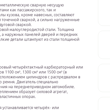
ометаллическую сварную несущую
ами как пассажирского, так и
злы кузова, кроме навесных, составляют
й точечной сваркой, а сильно нагруженные
дуговой сваркой.
овой малоуглеродистой стали. Толщина
м, а наружных панелей дверей и передних
Мелкие детали штампуют из стали толщиной
дровый четырёхтактный карбюраторный или
1100 см³, 1300 см³ или 1500 см³ (в
асположением цилиндров с распредвалом в
о ремня. Двигатель специально
ения на переднеприводном автомобиле.
цеплением образует силовой агрегат,
эластичных опорах.
я устанавливается четырёх- или