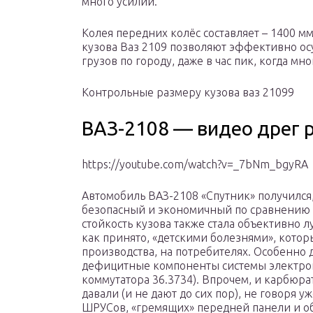
много усилий.
Колея передних колёс составляет – 1400 м
кузова Ваз 2109 позволяют эффективно о
грузов по городу, даже в час пик, когда мн
Контрольные размеру кузова ваз 21099
ВАЗ-2108 — видео дрег 
https://youtube.com/watch?v=_7bNm_bgyRA
Автомобиль ВАЗ-2108 «Спутник» получился
безопасный и экономичный по сравнению 
стойкость кузова также стала объективно 
как принято, «детскими болезнями», котор
производства, на потребителях. Особенно 
дефицитные компоненты системы электрон
коммутатора 36.3734). Впрочем, и карбюрат
давали (и не дают до сих пор), не говоря у
ШРУСов, «гремящих» передней панели и о