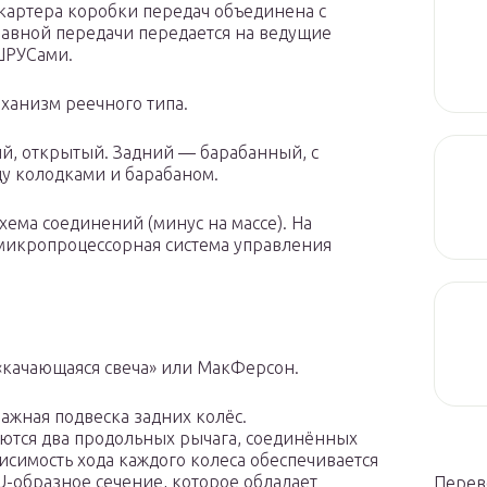
 картера коробки передач объединена с
лавной передачи передается на ведущие
ШРУСами.
ханизм реечного типа.
, открытый. Задний — барабанный, с
у колодками и барабаном.
ема соединений (минус на массе). На
микропроцессорная система управления
 «качающаяся свеча» или МакФерсон.
ажная подвеска задних колёс.
ются два продольных рычага, соединённых
исимость хода каждого колеса обеспечивается
U-образное сечение, которое обладает
Перев