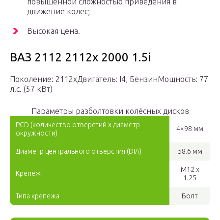
повышенной сложностью приведения в
движение колес;
Высокая цена.
ВАЗ 2112 2112x 2000 1.5i
Поколение: 2112xДвигатель: I4, БензинМощность: 77
л.с. (57 кВт)
Параметры разболтовки колёсных дисков
PCD (количество отверстий x диаметр
4×98 мм
окружности)
Диаметр центрального отверстия (DIA)
58.6 мм
M12 x
Крепеж
1.25
Типа крепежа
Болт