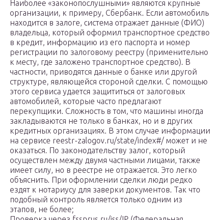
Наиболее «законопослушными» являются крупные
организации, к примеру, Сбербанк. Если автомобиль
находится в залоге, система отражает данные (ФИО)
владельца, который оформил транспортное средство
в кредит, информацию из его паспорта и номер
регистрации по залоговому реестру (применительно
к месту, где заложено транспортное средство). В
частности, приводятся данные о банке или другой
структуре, являющейся стороной сделки. С помощью
этого сервиса удается защититься от залоговых
автомобилей, которые часто предлагают
перекупщики. Сложность в том, что машины иногда
закладываются не только в банках, но и в других
кредитных организациях. В этом случае информации
на сервисе reestr-zalogov.ru/state/index#/ может и не
оказаться. По законодательству залог, который
осуществлен между двумя частными лицами, также
имеет силу, но в реестре не отражается. Это легко
объяснить. При оформлении сделки люди редко
ездят к нотариусу для заверки документов. Так что
подобный контроль является только одним из
этапов, не более;
Проверка через fssprus.ru/iss/IP (Федеральная