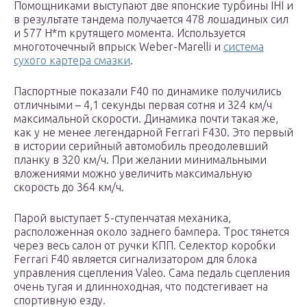
Помощниками выступают две японские турбины IHI и
в результате тандема получается 478 лошадиных сил
и 577 H*m крутящего момента. Используется
многоточечный впрыск Weber-Marelli и
система
сухого картера смазки
.
Паспортные показали F40 по динамике получились
отличными – 4,1 секунды первая сотня и 324 км/ч
максимальной скорости. Динамика почти такая же,
как у не менее легендарной Ferrari F430. Это первый
в истории серийный автомобиль преодолевший
планку в 320 км/ч. При желании минимальными
вложениями можно увеличить максимальную
скорость до 364 км/ч.
Парой выступает 5-ступенчатая механика,
расположенная около заднего бампера. Трос тянется
через весь салон от ручки КПП. Селектор коробки
Ferrari F40 является сигнализатором для блока
управления сцепления Valeo. Сама педаль сцепления
очень тугая и длинноходная, что подстегивает на
спортивную езду.