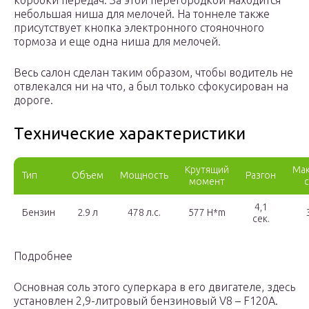
коробки передач. За этой перегородкой находится
небольшая ниша для мелочей. На тоннеле также
присутствует кнопка электронного стояночного
тормоза и еще одна ниша для мелочей.
Весь салон сделан таким образом, чтобы водитель не
отвлекался ни на что, а был только сфокусирован на
дороге.
Технические характеристики
Крутящий
Мак
Тип
Объем
Мощность
Разгон
момент
4,1
Бензин
2.9 л
478 л.с.
577 H*m
сек.
Подробнее
Основная соль этого суперкара в его двигателе, здесь
установлен 2,9-литровый бензиновый V8 – F120A.