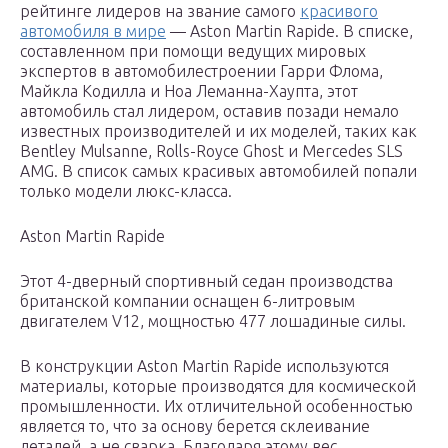
рейтинге лидеров на звание самого
красивого
автомобиля в мире
— Aston Martin Rapide. В списке,
составленном при помощи ведущих мировых
экспертов в автомобилестроении Гарри Флома,
Майкла Кодилла и Ноа Леманна-Хаупта, этот
автомобиль стал лидером, оставив позади немало
известных производителей и их моделей, таких как
Bentley Mulsanne, Rolls-Royce Ghost и Mercedes SLS
AMG. В список самых красивых автомобилей попали
только модели люкс-класса.
Aston Martin Rapide
Этот 4-дверный спортивный седан производства
британской компании оснащен 6-литровым
двигателем V12, мощностью 477 лошадиные силы.
В конструкции Aston Martin Rapide используются
материалы, которые производятся для космической
промышленности. Их отличительной особенностью
является то, что за основу берется склеивание
деталей, а не сварка. Благодаря этому вес