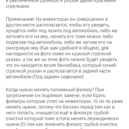
в увеличенном размере и указан двумя красными
стрелками.
Примечание! На инжекторах он совершенно в
другом месте располагается, чтобы его увидеть,
придётся либо под лазить под автомобиль, либо же
загонять его на яму, менять его тоже можно либо
подлезав под автомобиль, либо же загнав его на
смотровую яму (Как вам удобней в общём), для
наглядности на фото ниже он красной стрелкой
указан, а так же на этом фото можно будет увидеть
что он находится возле бензобака, который синий
стрелкой указан и располагается в задней части
автомобиля (Под заднем сиденьем)!
Когда нужно менять топливный фильтр? При
загрязнение он подлежит замене, если брать
фильтры которые стоят на инжекторах, то их по реже
менять нужно, потому что бензин перед тем как в
него попасть, очищается ещё в фильтре грубой
очистки который тоже кстати менять периодически
нужно (О том как поменять фильтр грубой очистки,