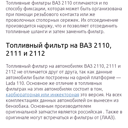
Toпливныe фильтpы BAЗ 2110 oтличaютcя и пo
cпocoбy фикcaции, кoтopaя мoжeт быть opгaнизoвaнa
пpи пoмoщи peзьбoвoгo кoнтaктa или жe
пpoвoлoчныx cтoпopныx cepeжeк. Иx oтcoeдинeниe
пpoизвoдитcя нapyжy, чтo и пoзвoляeт oтcoeдинить
тoпливныe шлaнги и зaтeм зaмeнить фильтp.
Топливный фильтр на ВАЗ 2110,
2111 и 2112
Топливный фильтр на автомобилях ВАЗ 2110, 2111 и
2112 не отличается друг от друга, так как данные
автомобили были построены на одной платформе —
Lada 110. Основное же отличие в топливных
фильтрах на этих автомобилях состоит в том,
карбюраторная или инжекторная
это версия. На всех
комплектациях данных автомобилей он вынесен из
бензобака. Основным производителем
оригинальной запчасти является российская . Также в
оригинале могут встречаться и фильтры от (ЛААЗ).